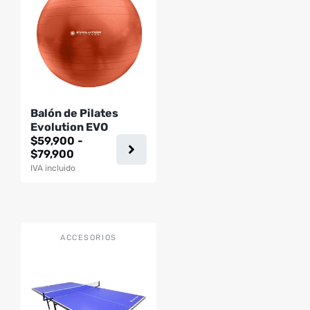
múltiples
variantes.
Las
opciones
se
pueden
Balón de Pilates
elegir
Evolution EVO
en
$
59,900
-
la
Rango
$
79,900
página
de
IVA incluido
precios:
de
desde
producto
$59,900
hasta
$79,900
ACCESORIOS