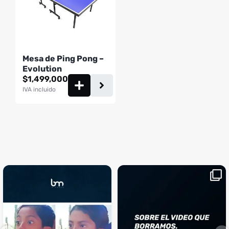
Mesa de Ping Pong –
Evolution
$
1,499,000
IVA incluido
¡Sustos que dan gusto! 😂💪
Si llegaste hasta aquí, es el
...
momento perfecto
...
¿Te ha pasado?
1
0
4
2