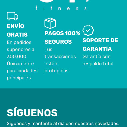
ENVÍO
PAGOS 100%
GRATIS
SOPORTE DE
SEGUROS
En pedidos
GARANTÍA
superiores a
Tus
300.000
transacciones
Garantía con
Únicamente
están
respaldo total
para ciudades
protegidas
principales
SÍGUENOS
Síguenos y mantente al día con nuestras novedades.