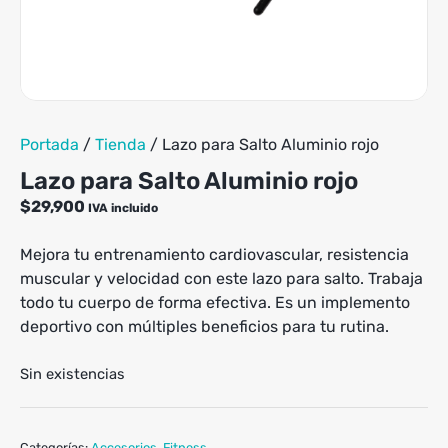
múltiples
$229,900
variantes.
Las
opciones
se
pueden
elegir
Portada
/
Tienda
/
Lazo para Salto Aluminio rojo
en
la
Lazo para Salto Aluminio rojo
página
$
29,900
IVA incluido
de
producto
Mejora tu entrenamiento cardiovascular, resistencia
muscular y velocidad con este lazo para salto. Trabaja
todo tu cuerpo de forma efectiva. Es un implemento
deportivo con múltiples beneficios para tu rutina.
Sin existencias
Categorías:
Accesorios
,
Fitness