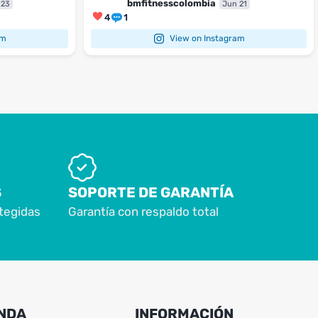
bmfitnesscolombia
 23
Jun 21
4
1
am
View on Instagram
S
SOPORTE DE GARANTÍA
tegidas
Garantía con respaldo total
NDA
INFORMACIÓN