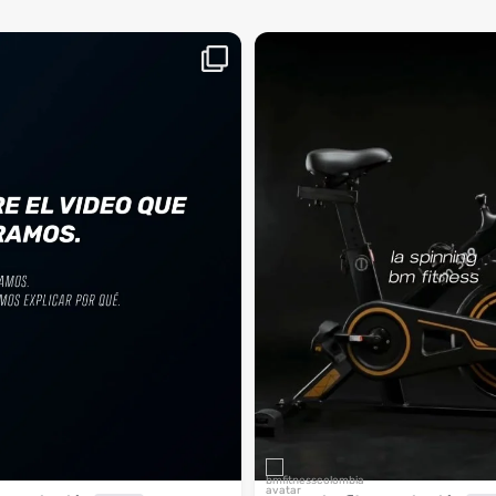
aquí, es el momento
¡Deja las excusas a un lado! 🚫🚴 La Sp
...
BM
2
0