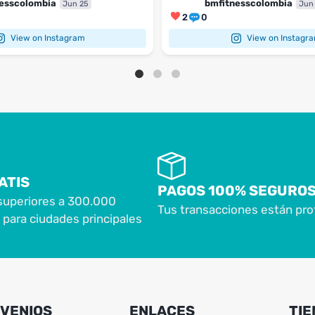
esscolombia
bmfitnesscolombia
Jun 25
Jun
2
0
View on Instagram
View on Instagr
ATIS
PAGOS 100% SEGURO
superiores a 300.000
Tus transacciones están pro
para ciudades principales
VENIOS
ENLACES
TIE