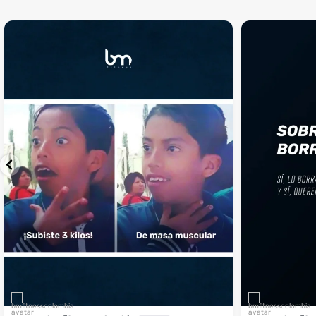
¡Sustos que dan gusto! 😂💪
Si llegaste hasta 
...
perfecto
...
¿Te ha pasado?
1
0
4
2