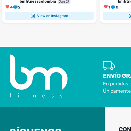
bmfitnesscolombia
bmfitn
Jun 27
4
2
1
0
View on Instagram
ENVÍO GR
En pedidos 
Únicamente 
CON