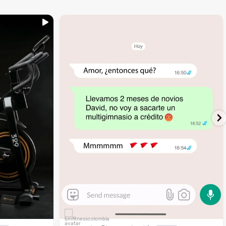
...
inning
🚩 Red flag es que te digan que no al
4
1