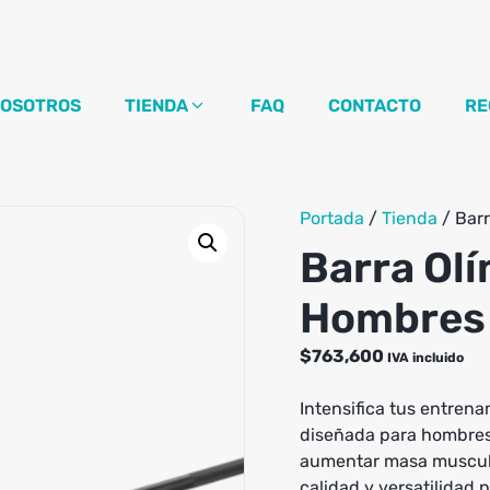
OSOTROS
TIENDA
FAQ
CONTACTO
RE
Portada
/
Tienda
/
Barr
Barra Olí
Hombres
$
763,600
IVA incluido
Intensifica tus entrena
diseñada para hombres. 
aumentar masa muscular
calidad y versatilidad 