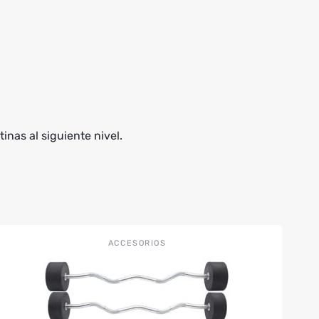
inas al siguiente nivel.
Este
ACCESORIOS
producto
tiene
múltiples
variantes.