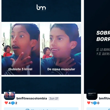
...
perfecto
...
¿Te ha pasado?
1
0
4
2
bmfitnesscolombia
bmfitn
Jun 27
4
2
1
0