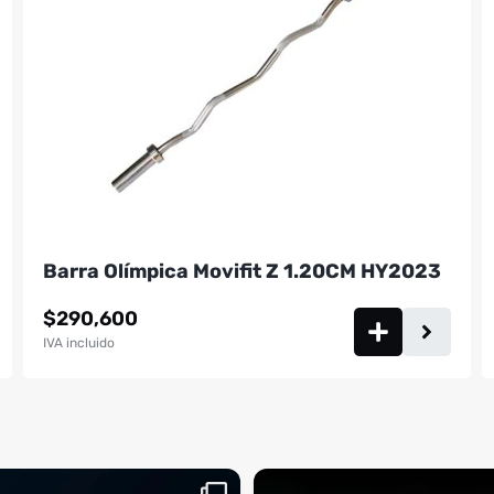
Barra Olímpica Movifit Z 1.20CM HY2023
$
290,600
IVA incluido
aquí, es el momento
¡Deja las excusas a un lado! 🚫🚴 La Sp