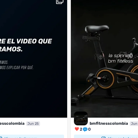
...
BM
2
0
esscolombia
bmfitnesscolombia
Jun 25
Jun
2
0