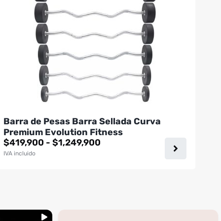
Las
opciones
se
pueden
elegir
en
la
página
de
producto
Barra de Pesas Barra Sellada Curva
Premium Evolution Fitness
Rango
$
419,900
-
$
1,249,900
de
IVA incluido
precios:
desde
$419,900
hasta
$1,249,900
...
inning
🚩 Red flag es que te digan que no al