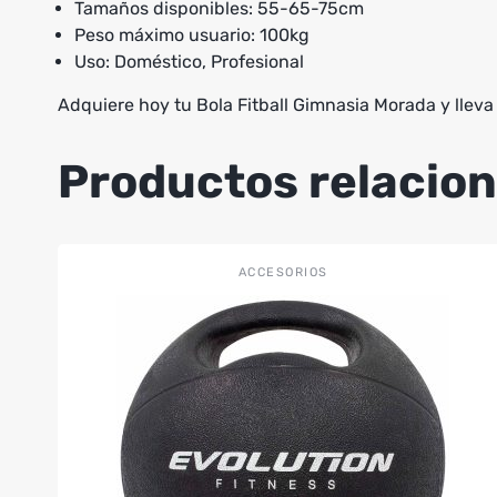
Tamaños disponibles: 55-65-75cm
Peso máximo usuario: 100kg
Uso: Doméstico, Profesional
Adquiere hoy tu Bola Fitball Gimnasia Morada y lleva 
Productos relacio
Este
ACCESORIOS
producto
tiene
múltiples
variantes.
Las
opciones
se
pueden