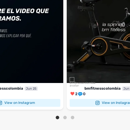
esscolombia
bmfitnesscolombia
Jun 25
Jun
2
0
View on Instagram
View on Instagr