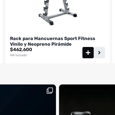
Rack para Mancuernas Sport Fitness
Vinilo y Neopreno Pirámide
$
462,600
IVA incluido
aquí, es el momento
¡Deja las excusas a un lado! 🚫🚴 La Sp
...
BM
2
0