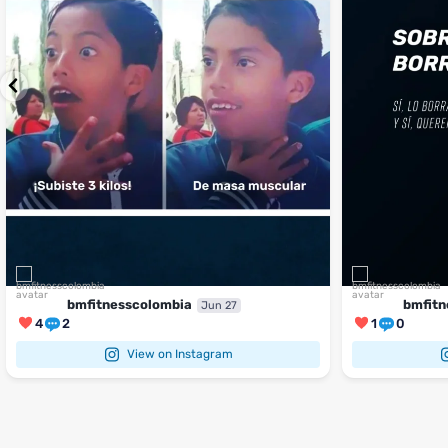
bmfitnesscolombia
bmfitn
Jun 27
4
2
1
0
View on Instagram