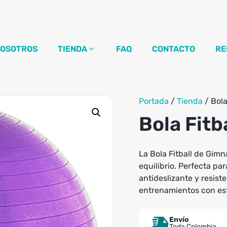
OSOTROS
TIENDA
FAQ
CONTACTO
RE
Portada
/
Tienda
/
Bola
Bola Fitb
La Bola Fitball de Gimna
equilibrio. Perfecta par
antideslizante y resis
entrenamientos con est
Envío
Toda Colombia