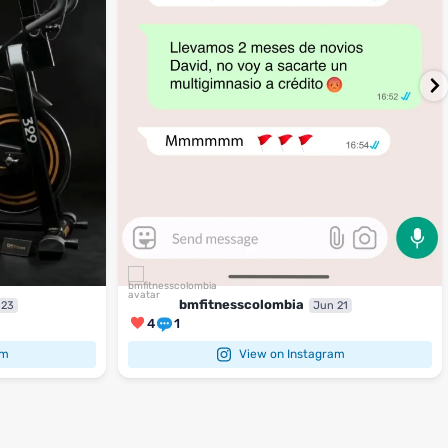
bmfitnesscolombia
 23
Jun 21
4
1
am
View on Instagram