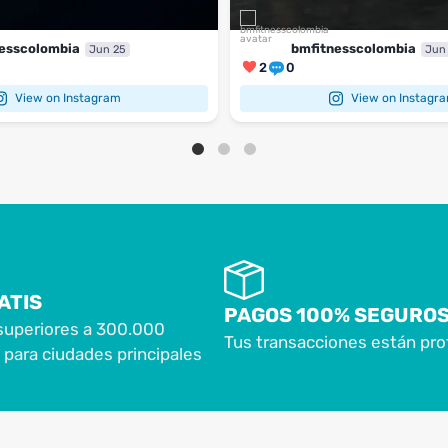
esscolombia
bmfitnesscolombia
Jun 25
Jun
2
0
View on Instagram
View on Instagr
ATIS
PAGOS 100% SEGURO
superiores a 300.000
Tus transacciones están pro
para ciudades principales