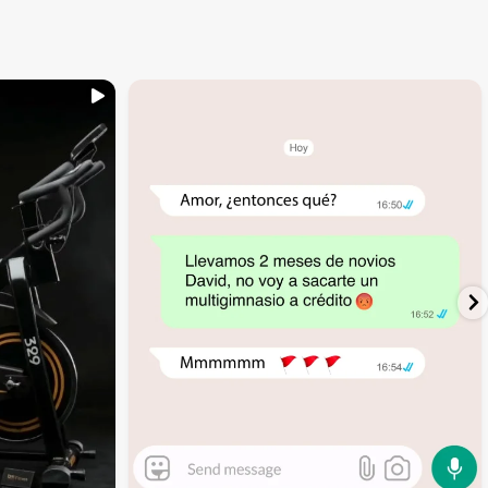
...
inning
🚩 Red flag es que te digan que no al
4
1