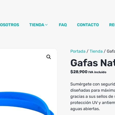
OSOTROS
TIENDA
FAQ
CONTACTO
RE
Portada
/
Tienda
/
Gaf
Gafas Na
$
28,900
IVA incluido
Sumérgete con segurida
diseñadas para máxima v
gracias a sus sellos de
protección UV y antiem
aguas abiertas.