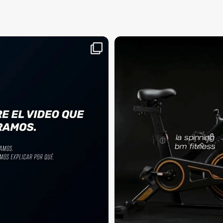
aquí, es el momento
¡Deja las excusas a un lado! 🚫🚴 La Sp
...
BM
2
0