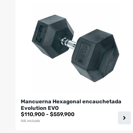
producto
tiene
múltiples
variantes.
Las
opciones
se
pueden
elegir
en
la
página
de
producto
Mancuerna Hexagonal encauchetada
Evolution EVO
Rango
$
110,900
-
$
559,900
de
IVA incluido
precios:
desde