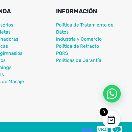
NDA
INFORMACIÓN
sorios
Política de Tratamiento de
letas
Datos
nadoras
Industria y Comercio
icas
Política de Retracto
igimnasios
PQRS
cos
Políticas de Garantía
nings
es
s de Masaje
0