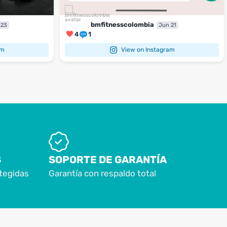
bmfitnesscolombia
 23
Jun 21
4
1
am
View on Instagram
S
SOPORTE DE GARANTÍA
tegidas
Garantía con respaldo total