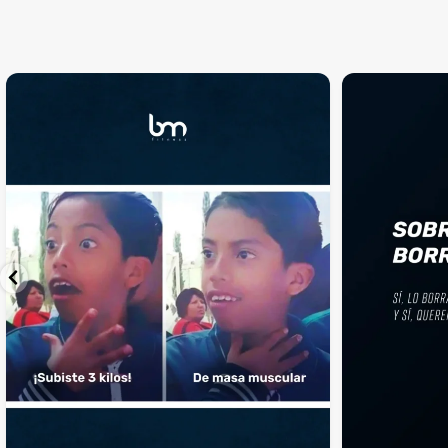
$110,900
hasta
$559,900
¡Sustos que dan gusto! 😂💪
Si llegaste hasta 
...
perfecto
...
¿Te ha pasado?
1
0
4
2