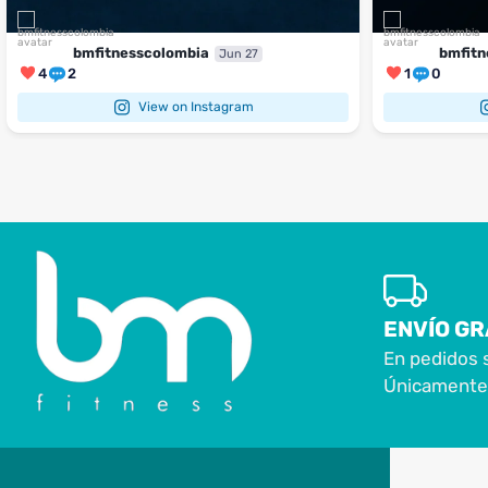
bmfitnesscolombia
bmfitn
Jun 27
4
2
1
0
View on Instagram
ENVÍO GR
En pedidos 
Únicamente 