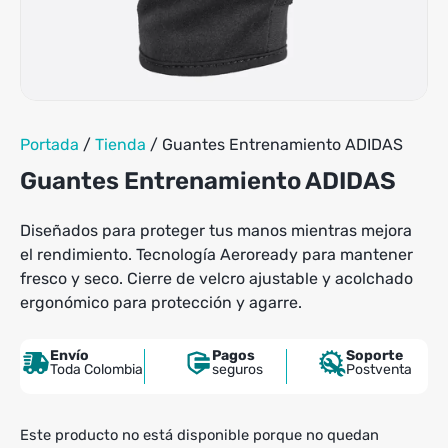
tiene
hasta
múltiples
$239,900
variantes.
Las
opciones
se
pueden
Portada
/
Tienda
/
Guantes Entrenamiento ADIDAS
elegir
en
Guantes Entrenamiento ADIDAS
la
página
Diseñados para proteger tus manos mientras mejora
de
el rendimiento. Tecnología Aeroready para mantener
producto
fresco y seco. Cierre de velcro ajustable y acolchado
ergonómico para protección y agarre.
Envío
Pagos
Soporte
Toda Colombia
seguros
Postventa
Este producto no está disponible porque no quedan