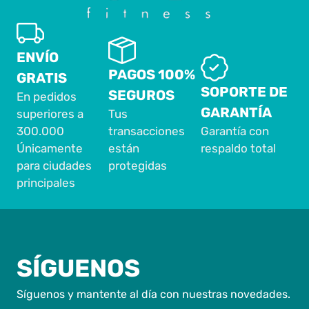
ENVÍO
PAGOS 100%
GRATIS
SOPORTE DE
SEGUROS
En pedidos
GARANTÍA
superiores a
Tus
300.000
transacciones
Garantía con
Únicamente
están
respaldo total
para ciudades
protegidas
principales
SÍGUENOS
Síguenos y mantente al día con nuestras novedades.