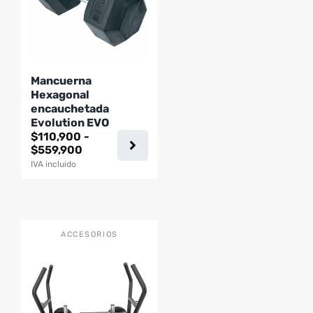
Las
opciones
se
pueden
Mancuerna
elegir
Hexagonal
en
encauchetada
la
Evolution EVO
página
$
110,900
-
de
Rango
$
559,900
de
producto
IVA incluido
precios:
desde
$110,900
hasta
$559,900
ACCESORIOS