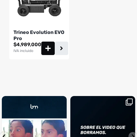
Trineo Evolution EVO
Pro
$
4,989,000
IVA incluido
¡Sustos que dan gusto! 😂💪
Si llegaste hasta aquí, es el
...
momento perfecto
...
¿Te ha pasado?
1
0
4
2