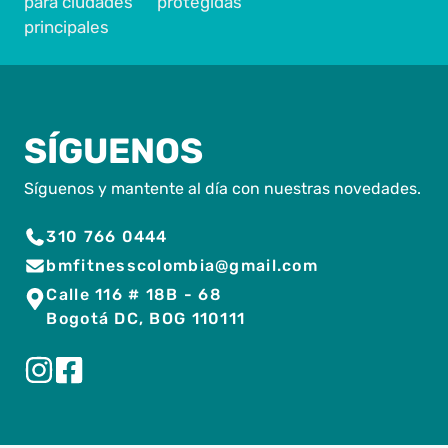
para ciudades
protegidas
principales
SÍGUENOS
Síguenos y mantente al día con nuestras novedades.
310 766 0444
bmfitnesscolombia@gmail.com
Calle 116 # 18B - 68
Bogotá DC, BOG 110111