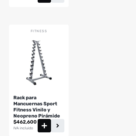
FITNESS
Rack para
Mancuernas Sport
Fitness Vinilo y
Neopreno Pirámide
$
462,600
IVA incluido