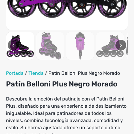
tiene
hasta
múltiples
$239,900
variantes.
Las
opciones
se
pueden
‹
›
elegir
en
la
página
de
Portada
/
Tienda
/
Patín Belloni Plus Negro Morado
producto
Patín Belloni Plus Negro Morado
Descubre la emoción del patinaje con el Patín Belloni
Plus, diseñado para una experiencia de deslizamiento
inigualable. Ideal para patinadores de todos los
niveles, combina tecnología avanzada, comodidad y
estilo. Su horma ajustada ofrece un soporte óptimo