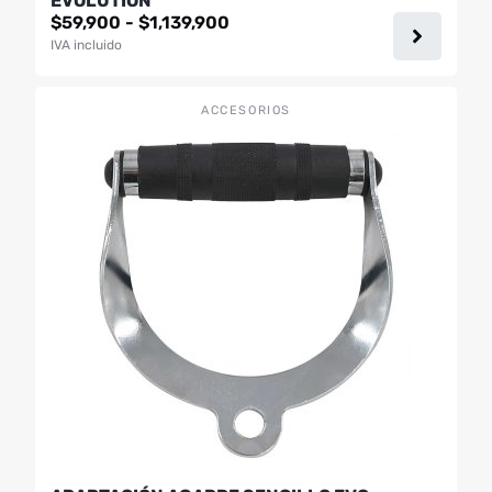
EVOLUTION
Rango
$
59,900
-
$
1,139,900
de
IVA incluido
precios:
desde
$59,900
ACCESORIOS
hasta
$1,139,900