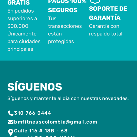
PAGOS 100%
GRATIS
SOPORTE DE
SEGUROS
En pedidos
GARANTÍA
superiores a
Tus
300.000
transacciones
Garantía con
Únicamente
están
respaldo total
para ciudades
protegidas
principales
SÍGUENOS
Síguenos y mantente al día con nuestras novedades.
310 766 0444
bmfitnesscolombia@gmail.com
Calle 116 # 18B - 68