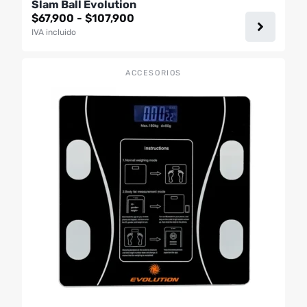
Slam Ball Evolution
Rango
$
67,900
-
$
107,900
de
IVA incluido
precios:
desde
$67,900
ACCESORIOS
hasta
$107,900