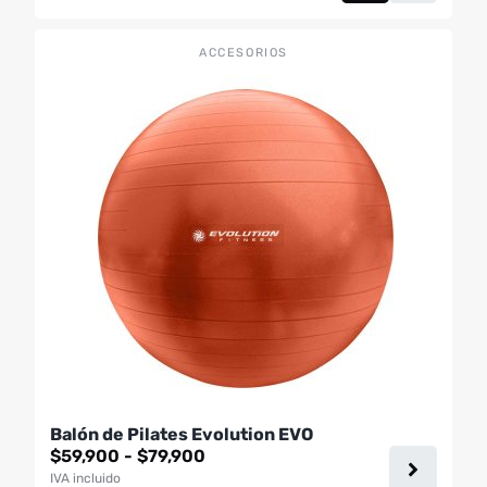
Este
ACCESORIOS
producto
tiene
múltiples
variantes.
Las
opciones
se
pueden
elegir
en
la
página
de
producto
Balón de Pilates Evolution EVO
Rango
$
59,900
-
$
79,900
de
IVA incluido