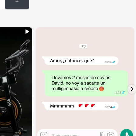
→
...
inning
🚩 Red flag es que te digan que no al
4
1