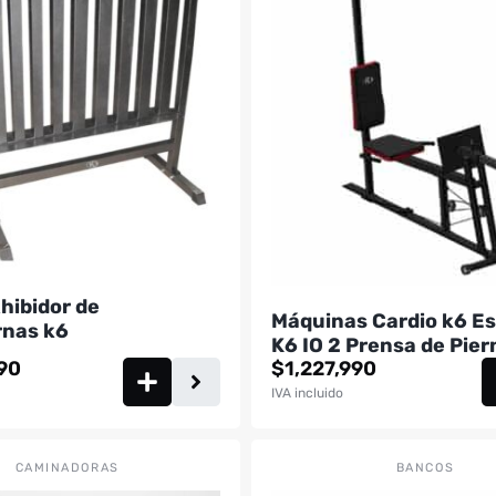
hibidor de
Máquinas Cardio k6 E
nas k6
K6 IO 2 Prensa de Pier
990
$
1,227,990
IVA incluido
CAMINADORAS
BANCOS