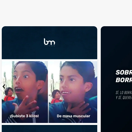
¡Sustos que dan gusto! 😂💪
Si llegaste hasta 
...
perfecto
...
¿Te ha pasado?
1
0
4
2