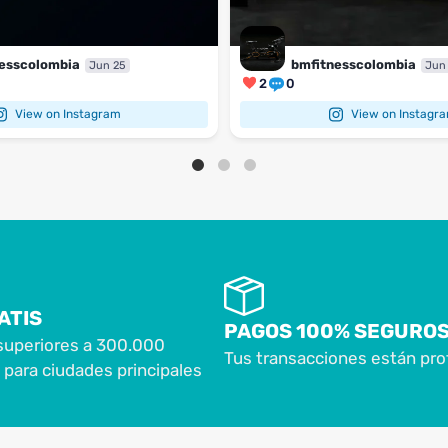
esscolombia
bmfitnesscolombia
Jun 25
Jun
2
0
View on Instagram
View on Instagr
ATIS
PAGOS 100% SEGURO
superiores a 300.000
Tus transacciones están pro
para ciudades principales