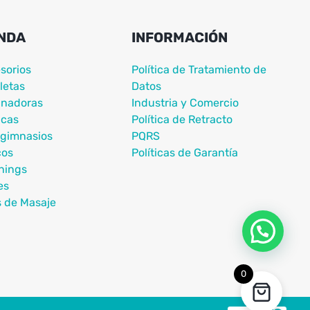
NDA
INFORMACIÓN
sorios
Política de Tratamiento de
letas
Datos
nadoras
Industria y Comercio
icas
Política de Retracto
igimnasios
PQRS
cos
Políticas de Garantía
nings
es
s de Masaje
0