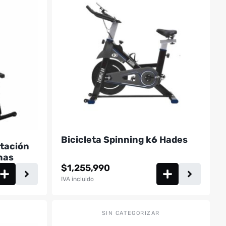
Bicicleta Spinning k6 Hades
stación
nas
$
1,255,990
IVA incluido
SIN CATEGORIZAR