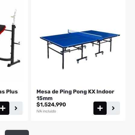
as Plus
Mesa de Ping Pong KX Indoor
15mm
$
1,524,990
IVA incluido