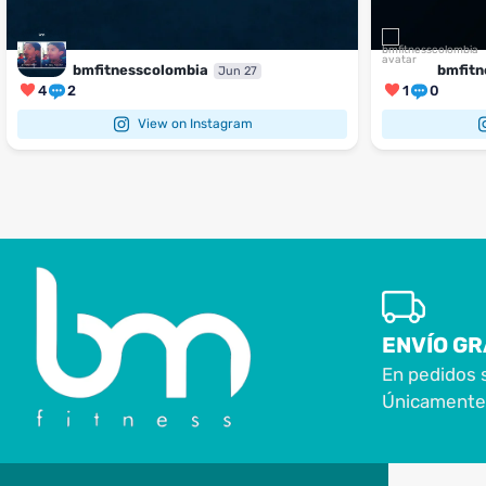
bmfitnesscolombia
bmfitn
Jun 27
4
2
1
0
View on Instagram
ENVÍO GR
En pedidos 
Únicamente 