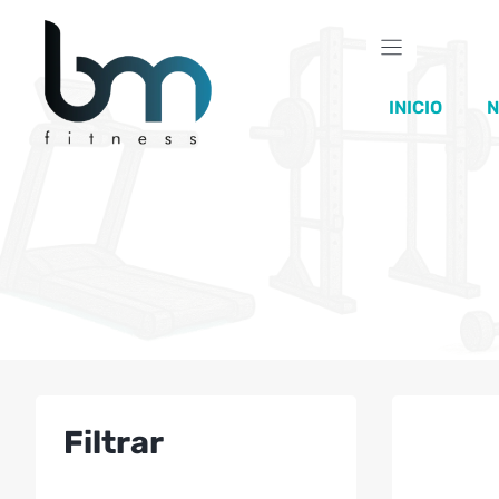
Saltar
al
contenido
INICIO
N
Este
Filtrar
producto
tiene