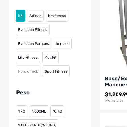
K6
Adidas
bm fitness
Evolution Fitness
Evolution Parques
Impulse
Life Fitness
MoviFit
NordicTrack
Sport Fitness
Base/Ex
Mancuer
Peso
$
1,209,
IVA incluido
1 KG
1.000ML
10 KG
10 KG (VERDE/NEGRO)