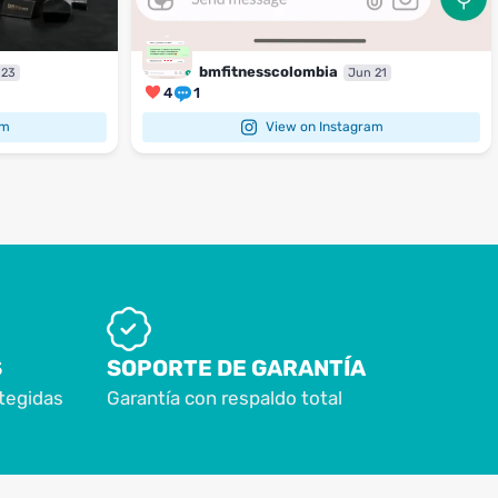
bmfitnesscolombia
 23
Jun 21
4
1
am
View on Instagram
S
SOPORTE DE GARANTÍA
tegidas
Garantía con respaldo total