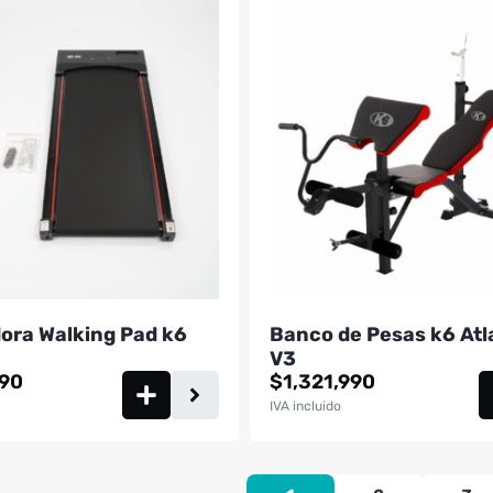
ora Walking Pad k6
Banco de Pesas k6 Atl
V3
990
$
1,321,990
IVA incluido