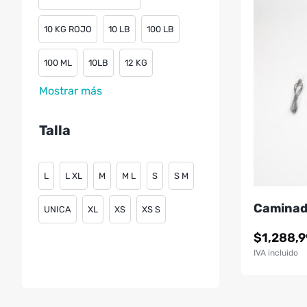
10 KG ROJO
10 LB
100 LB
100 ML
10LB
12 KG
Mostrar más
Talla
L
L XL
M
M L
S
S M
Caminad
UNICA
XL
XS
XS S
$
1,288,
IVA incluido