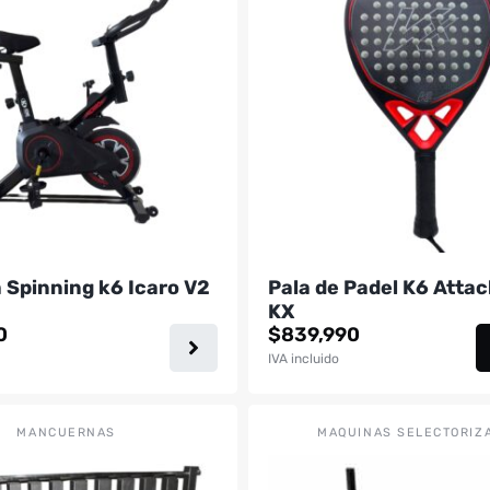
a Spinning k6 Icaro V2
Pala de Padel K6 Atta
KX
0
$
839,990
IVA incluido
MANCUERNAS
MAQUINAS SELECTORIZ