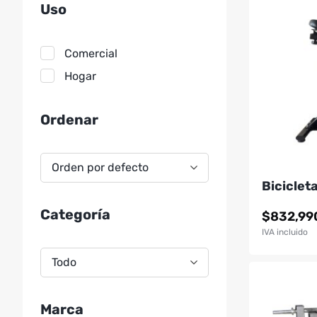
múltiples
Uso
variantes.
Las
Comercial
opciones
se
Hogar
pueden
elegir
Ordenar
en
la
página
Ordenar
Orden por defecto
de
Biciclet
producto
Categoría
$
832,99
IVA incluido
Todo
Marca