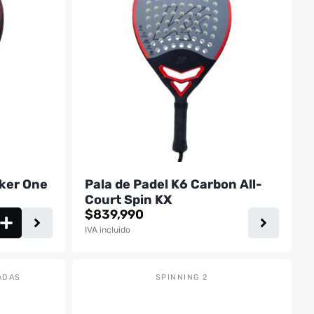
múltiples
variantes.
Las
opciones
se
pueden
elegir
en
la
página
de
cker One
Pala de Padel K6 Carbon All-
producto
Court Spin KX
$
839,990
IVA incluido
ADAS
SPINNING 2