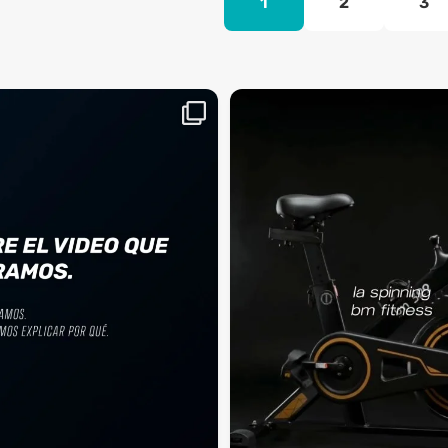
1
2
3
aquí, es el momento
¡Deja las excusas a un lado! 🚫🚴 La Sp
...
BM
2
0