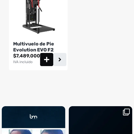
Multivuelo de Pie
Evolution EVO F2
$
7,489,000
IVA incluido
¡Sustos que dan gusto! 😂💪
Si llegaste hasta aquí, es el
...
momento perfecto
...
¿Te ha pasado?
1
0
4
2