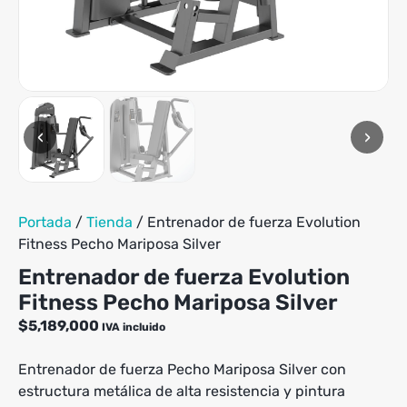
tiene
hasta
múltiples
$99,900
variantes.
Las
opciones
se
pueden
‹
›
elegir
en
la
página
de
Portada
/
Tienda
/
Entrenador de fuerza Evolution
producto
Fitness Pecho Mariposa Silver
Entrenador de fuerza Evolution
Fitness Pecho Mariposa Silver
$
5,189,000
IVA incluido
Entrenador de fuerza Pecho Mariposa Silver con
estructura metálica de alta resistencia y pintura