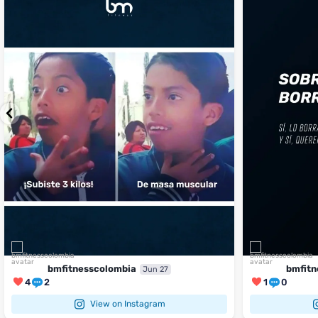
1
0
4
2
bmfitnesscolombia
bmfitn
Jun 27
4
2
1
0
View on Instagram