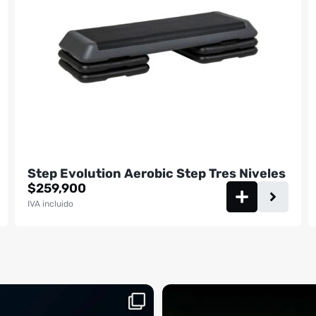
Step Evolution Aerobic Step Tres Niveles
$
259,900
IVA incluido
aquí, es el momento
¡Deja las excusas a un lado! 🚫🚴 La Sp
...
BM