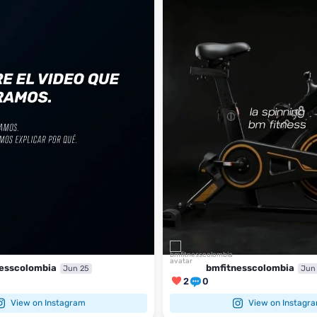
2
0
esscolombia
bmfitnesscolombia
Jun 25
Jun
2
0
View on Instagram
View on Instagr