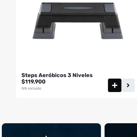
Steps Aeróbicos 3 Niveles
$
119,900
IVA incluido
¡Sustos que dan gusto! 😂💪
Si llegaste hasta 
...
perfecto
...
¿Te ha pasado?