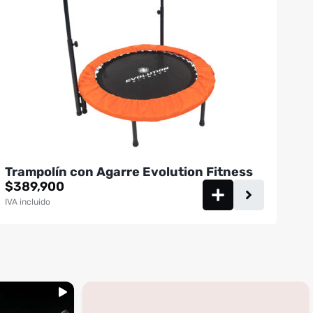
Trampolín con Agarre Evolution Fitness
$
389,900
IVA incluido
...
inning
🚩 Red flag es que te digan que no al