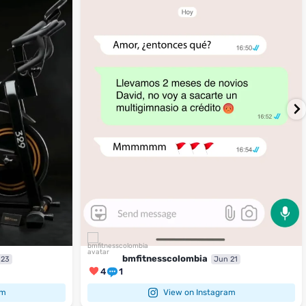
4
1
bmfitnesscolombia
 23
Jun 21
4
1
am
View on Instagram