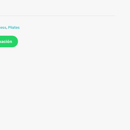
ness
,
Pilates
mación