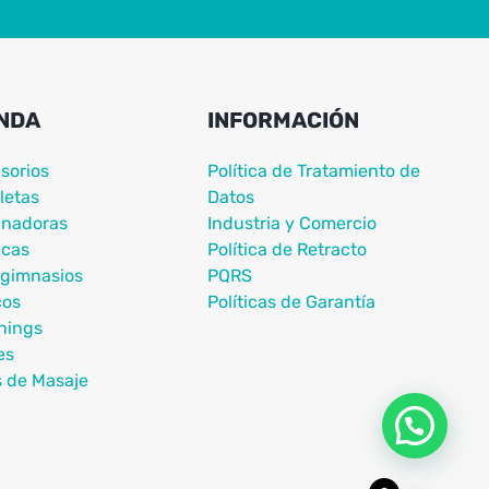
NDA
INFORMACIÓN
sorios
Política de Tratamiento de
letas
Datos
nadoras
Industria y Comercio
icas
Política de Retracto
igimnasios
PQRS
cos
Políticas de Garantía
nings
es
s de Masaje