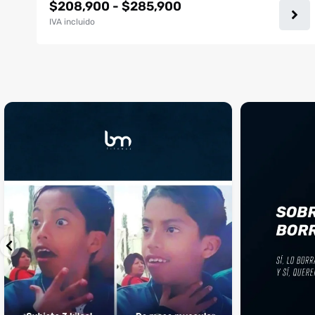
Rango
$
208,900
-
$
285,900
de
IVA incluido
precios:
desde
$208,900
hasta
$285,900
¡Sustos que dan gusto! 😂💪
Si llegaste hasta 
...
perfecto
...
¿Te ha pasado?
1
0
4
2