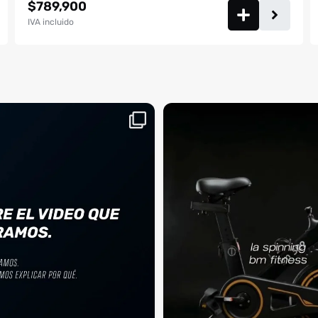
$
789,900
IVA incluido
aquí, es el momento
¡Deja las excusas a un lado! 🚫🚴 La Sp
...
BM
2
0