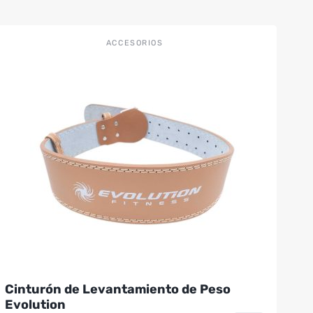
Este
ACCESORIOS
producto
tiene
múltiples
variantes.
Las
opciones
se
pueden
elegir
en
la
página
de
producto
Cinturón de Levantamiento de Peso
Evolution