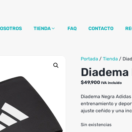
OSOTROS
TIENDA
FAQ
CONTACTO
RE
Portada
/
Tienda
/
Dia
Diadema 
$
49,900
IVA incluido
Diadema Negra Adidas i
entrenamiento y deport
ajuste ceñido y una inc
Sin existencias