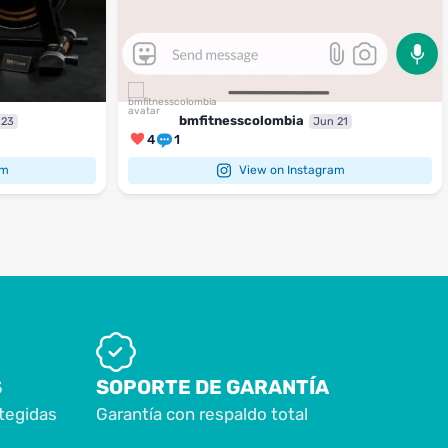
bmfitnesscolombia
 23
Jun 21
4
1
am
View on Instagram
S
SOPORTE DE GARANTÍA
tegidas
Garantía con respaldo total