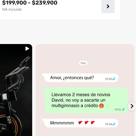
Rango
$
199,900
-
$
239,900
de
IVA incluido
precios:
desde
$199,900
hasta
$239,900
...
inning
🚩 Red flag es que te digan que no al
4
1