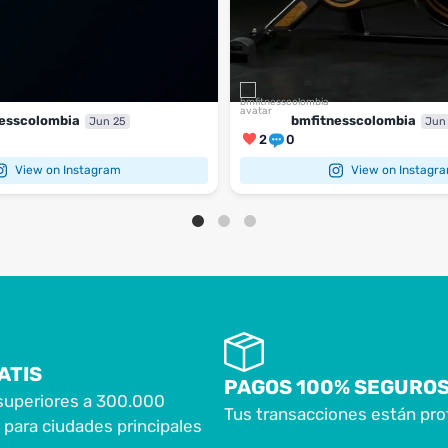
esscolombia
bmfitnesscolombia
Jun 25
Jun
2
0
View on Instagram
View on Instagr
ATIS
PAGOS 100% SEGURO
superiores a 300.000
Tus transacciones están pro
para ciudades principales