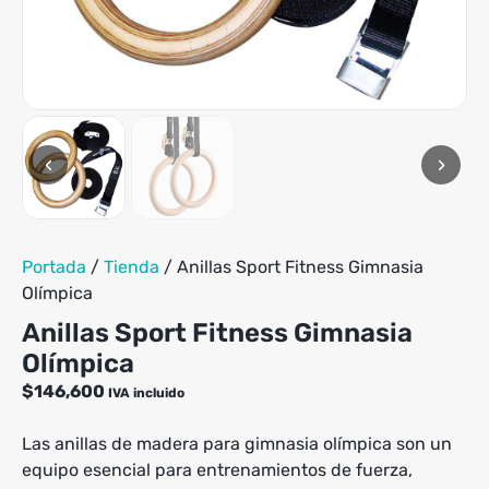
tiene
hasta
múltiples
$559,900
variantes.
Las
opciones
se
pueden
‹
›
elegir
en
la
página
de
Portada
/
Tienda
/
Anillas Sport Fitness Gimnasia
producto
Olímpica
Anillas Sport Fitness Gimnasia
Olímpica
$
146,600
IVA incluido
Las anillas de madera para gimnasia olímpica son un
equipo esencial para entrenamientos de fuerza,