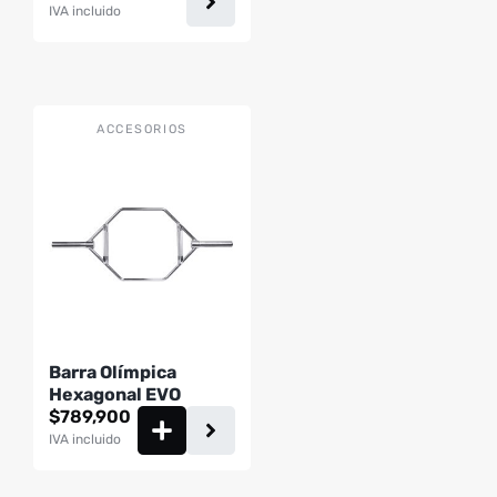
IVA incluido
página
de
producto
ACCESORIOS
Barra Olímpica
Hexagonal EVO
$
789,900
IVA incluido