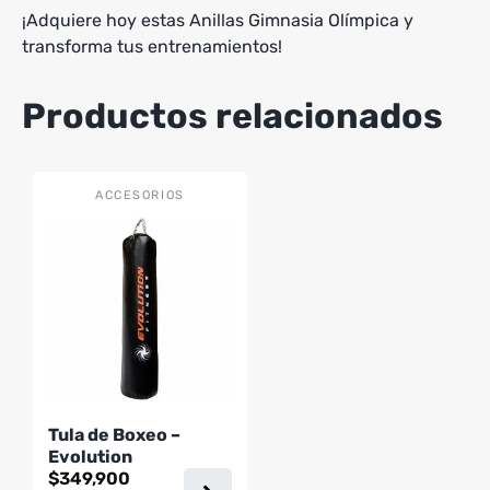
¡Adquiere hoy estas Anillas Gimnasia Olímpica y
transforma tus entrenamientos!
Productos relacionados
Este
ACCESORIOS
producto
tiene
múltiples
variantes.
Las
opciones
se
pueden
Tula de Boxeo –
elegir
Evolution
en
$
349,900
la