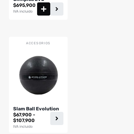
$
695,900
IVA incluido
Este
ACCESORIOS
producto
tiene
múltiples
variantes.
Las
opciones
se
pueden
Slam Ball Evolution
elegir
$
67,900
-
en
Rango
$
107,900
la
de
IVA incluido
página
precios: