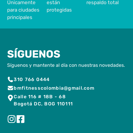
Únicamente
están
respaldo total
para ciudades
protegidas
principales
SÍGUENOS
Síguenos y mantente al día con nuestras novedades.
310 766 0444
bmfitnesscolombia@gmail.com
Calle 116 # 18B - 68
Bogotá DC, BOG 110111