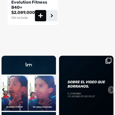
Evolution Fitness
B40+
$
2,089,000
IVA incluido
¡Sustos que dan gusto! 😂💪
Si llegaste hasta aquí, es el
...
momento perfecto
...
¿Te ha pasado?
1
0
4
2