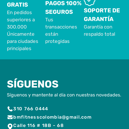
PAGOS 100%
GRATIS
SOPORTE DE
SEGUROS
En pedidos
GARANTÍA
superiores a
Tus
300.000
transacciones
Garantía con
Únicamente
están
respaldo total
para ciudades
protegidas
principales
SÍGUENOS
Síguenos y mantente al día con nuestras novedades.
310 766 0444
bmfitnesscolombia@gmail.com
Calle 116 # 18B - 68