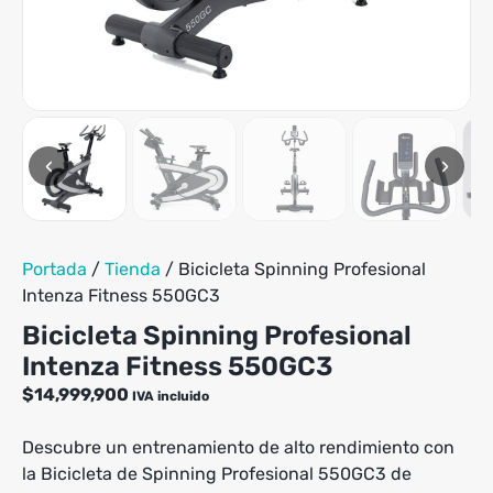
tiene
hasta
múltiples
$99,900
variantes.
Las
opciones
se
pueden
‹
›
elegir
en
la
página
de
Portada
/
Tienda
/
Bicicleta Spinning Profesional
producto
Intenza Fitness 550GC3
Bicicleta Spinning Profesional
Intenza Fitness 550GC3
$
14,999,900
IVA incluido
Descubre un entrenamiento de alto rendimiento con
la Bicicleta de Spinning Profesional 550GC3 de