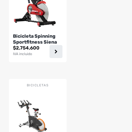
variantes.
Las
opciones
se
pueden
Bicicleta Spinning
elegir
Sportfitness Siena
en
$
2,754,600
la
IVA incluido
página
de
producto
BICICLETAS