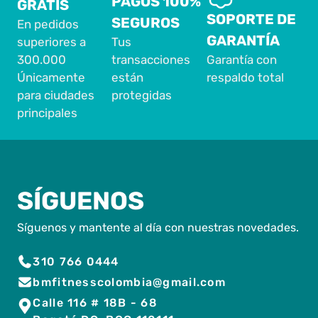
PAGOS 100%
GRATIS
SOPORTE DE
SEGUROS
En pedidos
GARANTÍA
superiores a
Tus
300.000
transacciones
Garantía con
Únicamente
están
respaldo total
para ciudades
protegidas
principales
SÍGUENOS
Síguenos y mantente al día con nuestras novedades.
310 766 0444
bmfitnesscolombia@gmail.com
Calle 116 # 18B - 68