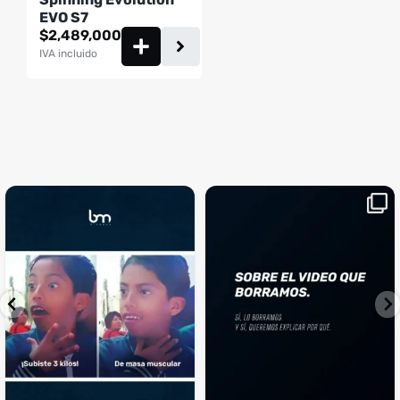
EVO S7
$
2,489,000
IVA incluido
¡Sustos que dan gusto! 😂💪
Si llegaste hasta aquí, es el
...
momento perfecto
...
¿Te ha pasado?
1
0
4
2