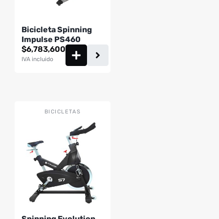
Bicicleta Spinning
Impulse PS460
$
6,783,600
IVA incluido
BICICLETAS
Spinning Evolution