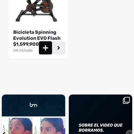
Bicicleta Spinning
Evolution EVO Flash
$
1,599,900
IVA incluido
¡Sustos que dan gusto! 😂💪
Si llegaste hasta aquí, es el
...
momento perfecto
...
¿Te ha pasado?
1
0
4
2