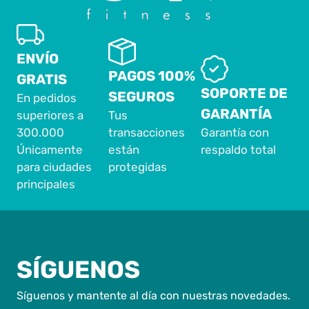
ENVÍO
PAGOS 100%
GRATIS
SOPORTE DE
SEGUROS
En pedidos
GARANTÍA
superiores a
Tus
300.000
transacciones
Garantía con
Únicamente
están
respaldo total
para ciudades
protegidas
principales
SÍGUENOS
Síguenos y mantente al día con nuestras novedades.