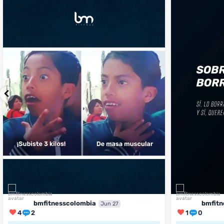
...
perfecto
...
¿Te ha pasado?
1
0
4
2
bmfitnesscolombia
bmfitn
Jun 27
4
2
1
0