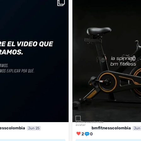
...
BM
2
0
esscolombia
bmfitnesscolombia
Jun 25
Jun
2
0