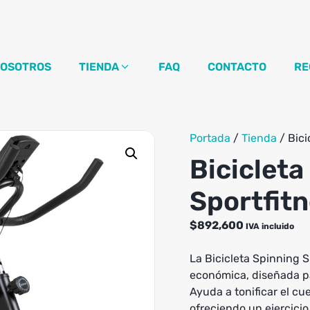
OSOTROS
TIENDA
FAQ
CONTACTO
RE
Portada
/
Tienda
/
Bici
Bicicleta
Sportfit
$
892,600
IVA incluido
La Bicicleta Spinning 
económica, diseñada pa
Ayuda a tonificar el c
ofreciendo un ejercicio