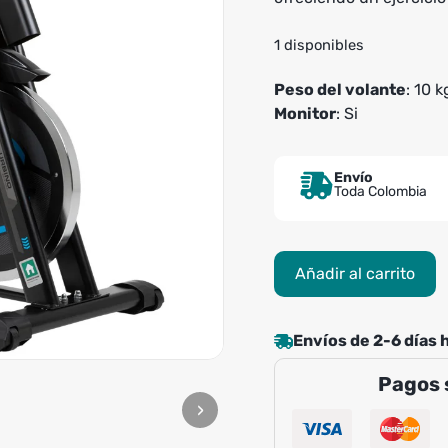
1 disponibles
Peso del volante
: 10 k
Monitor
: Si
Envío
Toda Colombia
Bicicleta
Añadir al carrito
Spinning
Sportfitness
Urbino
Envíos de 2-6 días 
cantidad
Pagos 
›