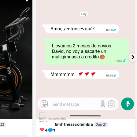
4
1
bmfitnesscolombia
 23
Jun 21
4
1