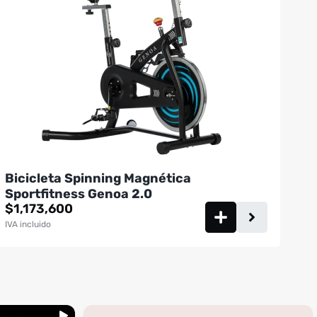
Bicicleta Spinning Magnética
Sportfitness Genoa 2.0
$
1,173,600
IVA incluido
...
inning
🚩 Red flag es que te digan que no al