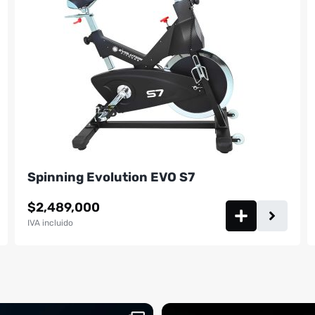
Spinning Evolution EVO S7
$
2,489,000
IVA incluido
aquí, es el momento
¡Deja las excusas a un lado! 🚫🚴 La Sp