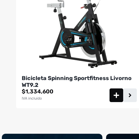
Bicicleta Spinning Sportfitness Livorno
WT9.2
$
1,334,600
IVA incluido
¡Sustos que dan gusto! 😂💪
Si llegaste hasta 