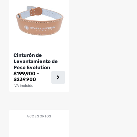
tiene
múltiples
variantes.
Las
opciones
se
pueden
Cinturón de
elegir
Levantamiento de
en
Peso Evolution
la
$
199,900
-
página
Rango
$
239,900
de
de
IVA incluido
precios:
producto
desde
$199,900
hasta
$239,900
ACCESORIOS