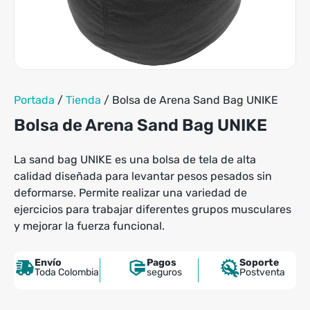
tiene
hasta
múltiples
$109,900
variantes.
Las
opciones
se
pueden
Portada
/
Tienda
/
Bolsa de Arena Sand Bag UNIKE
elegir
en
Bolsa de Arena Sand Bag UNIKE
la
página
La sand bag UNIKE es una bolsa de tela de alta
de
calidad diseñada para levantar pesos pesados sin
producto
deformarse. Permite realizar una variedad de
ejercicios para trabajar diferentes grupos musculares
y mejorar la fuerza funcional.
Envío
Pagos
Soporte
Toda Colombia
seguros
Postventa