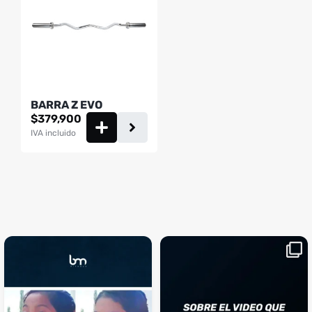
BARRA Z EVO
$
379,900
IVA incluido
¡Sustos que dan gusto! 😂💪
Si llegaste hasta aquí, es el
...
momento perfecto
...
¿Te ha pasado?
1
0
4
2