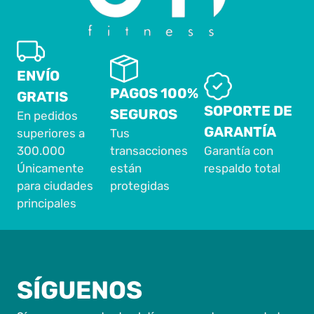
ENVÍO
PAGOS 100%
GRATIS
SOPORTE DE
SEGUROS
En pedidos
GARANTÍA
superiores a
Tus
300.000
transacciones
Garantía con
Únicamente
están
respaldo total
para ciudades
protegidas
principales
SÍGUENOS