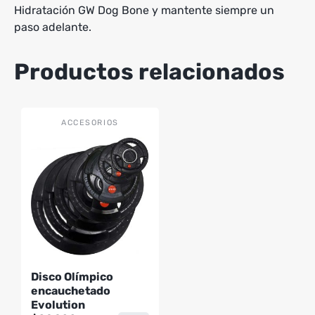
Hidratación GW Dog Bone y mantente siempre un
paso adelante.
Productos relacionados
Este
ACCESORIOS
producto
tiene
múltiples
variantes.
Las
opciones
se
pueden
Disco Olímpico
elegir
encauchetado
en
Evolution
la