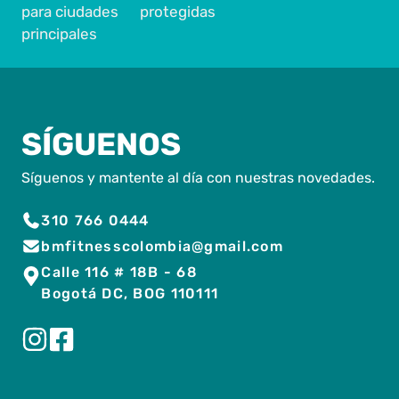
para ciudades
protegidas
principales
SÍGUENOS
Síguenos y mantente al día con nuestras novedades.
310 766 0444
bmfitnesscolombia@gmail.com
Calle 116 # 18B - 68
Bogotá DC, BOG 110111