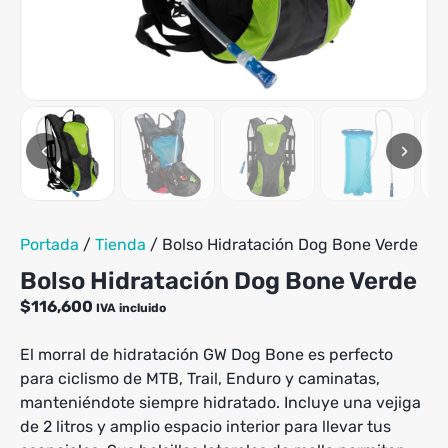
variantes.
Las
opciones
se
pueden
elegir
en
‹
›
la
página
de
producto
Portada
/
Tienda
/
Bolso Hidratación Dog Bone Verde
Bolso Hidratación Dog Bone Verde
$
116,600
IVA incluido
El morral de hidratación GW Dog Bone es perfecto
para ciclismo de MTB, Trail, Enduro y caminatas,
manteniéndote siempre hidratado. Incluye una vejiga
de 2 litros y amplio espacio interior para llevar tus