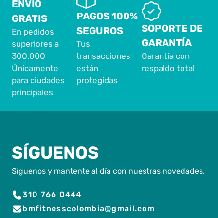
ENVÍO
PAGOS 100%
GRATIS
SOPORTE DE
SEGUROS
En pedidos
GARANTÍA
superiores a
Tus
300.000
transacciones
Garantía con
Únicamente
están
respaldo total
para ciudades
protegidas
principales
SÍGUENOS
Síguenos y mantente al día con nuestras novedades.
310 766 0444
bmfitnesscolombia@gmail.com