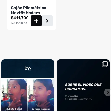
Cajón Pliométrico
Movifit Madera
$
411,700
IVA incluido
¡Sustos que dan gusto! 😂💪
Si llegaste hasta aquí, es el
...
momento perfecto
...
¿Te ha pasado?
1
0
4
2