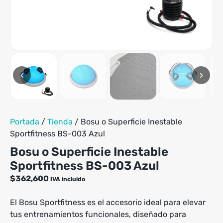
múltiples
variantes.
Las
opciones
se
pueden
elegir
‹
›
en
la
página
de
producto
Portada
/
Tienda
/
Bosu o Superficie Inestable
Sportfitness BS-003 Azul
Bosu o Superficie Inestable
Sportfitness BS-003 Azul
$
362,600
IVA incluido
El Bosu Sportfitness es el accesorio ideal para elevar
tus entrenamientos funcionales, diseñado para