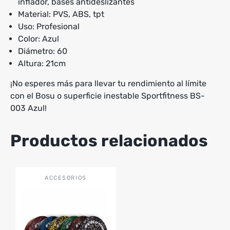
inflador, bases antideslizantes
Material: PVS, ABS, tpt
Uso: Profesional
Color: Azul
Diámetro: 60
Altura: 21cm
¡No esperes más para llevar tu rendimiento al límite
con el Bosu o superficie inestable Sportfitness BS-
003 Azul!
Productos relacionados
Este
ACCESORIOS
producto
tiene
múltiples
variantes.