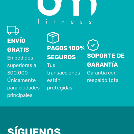
ENVÍO
PAGOS 100%
GRATIS
SOPORTE DE
SEGUROS
En pedidos
GARANTÍA
superiores a
Tus
300.000
transacciones
Garantía con
Únicamente
están
respaldo total
para ciudades
protegidas
principales
SÍGUENOS