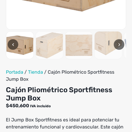
tiene
hasta
múltiples
$439,900
variantes.
Las
opciones
se
pueden
‹
›
elegir
en
la
página
de
Portada
/
Tienda
/
Cajón Pliométrico Sportfitness
producto
Jump Box
Cajón Pliométrico Sportfitness
Jump Box
$
450,600
IVA incluido
El Jump Box Sportfitness es ideal para potenciar tu
entrenamiento funcional y cardiovascular. Este cajón