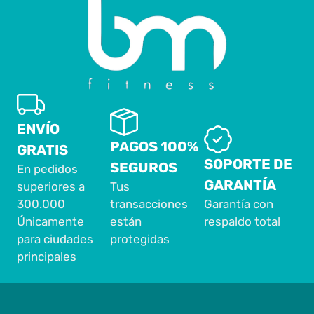
ENVÍO
PAGOS 100%
GRATIS
SOPORTE DE
SEGUROS
En pedidos
GARANTÍA
superiores a
Tus
300.000
transacciones
Garantía con
Únicamente
están
respaldo total
para ciudades
protegidas
principales