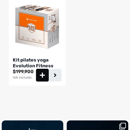
Kit pilates yoga
Evolution Fitness
$
199,900
IVA incluido
¡Sustos que dan gusto! 😂💪
Si llegaste hasta aquí, es el
...
momento perfecto