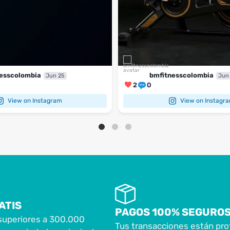
esscolombia
bmfitnesscolombia
Jun 25
Jun
2
0
View on Instagram
View on Instagr
ATIS
PAGOS 100% SEGURO
superiores a 300.000
Tus transacciones están pro