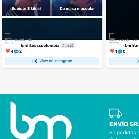
bmfitnesscolombia
bmfitn
Jun 27
4
2
1
0
View on Instagram
ENVÍO GR
En pedidos 