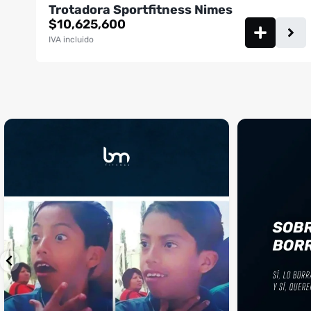
Trotadora Sportfitness Nimes
$
10,625,600
IVA incluido
¡Sustos que dan gusto! 😂💪
Si llegaste hasta 
...
perfecto
...
¿Te ha pasado?
1
0
4
2