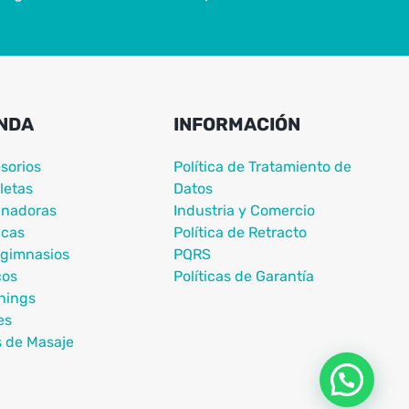
NDA
INFORMACIÓN
sorios
Política de Tratamiento de
letas
Datos
nadoras
Industria y Comercio
icas
Política de Retracto
igimnasios
PQRS
cos
Políticas de Garantía
nings
es
s de Masaje