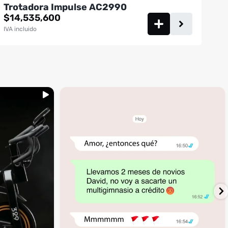
Trotadora Impulse AC2990
$
14,535,600
IVA incluido
...
inning
🚩 Red flag es que te digan que no al
4
1