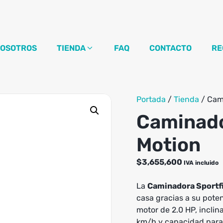
OSOTROS
TIENDA
FAQ
CONTACTO
RE
Portada
/
Tienda
/
Cami
Caminado
Motion
$
3,655,600
IVA incluido
La
Caminadora Sportf
casa gracias a su pot
motor de 2.0 HP, incli
km/h y capacidad para 