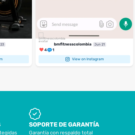
bmfitnesscolombia
 23
Jun 21
4
1
am
View on Instagram
S
SOPORTE DE GARANTÍA
tegidas
Garantía con respaldo total