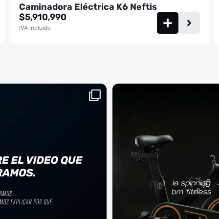
Caminadora Eléctrica K6 Neftis
$
5,910,990
IVA incluido
aquí, es el momento
¡Deja las excusas a un lado! 🚫🚴 La Sp
...
BM
2
0