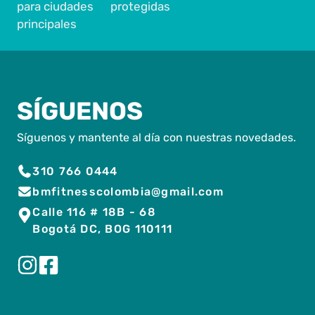
para ciudades
protegidas
principales
SÍGUENOS
Síguenos y mantente al día con nuestras novedades.
310 766 0444
bmfitnesscolombia@gmail.com
Calle 116 # 18B - 68
Bogotá DC, BOG 110111