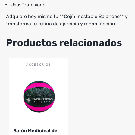
Uso: Profesional
Adquiere hoy mismo tu **Cojín Inestable Balanceo** y
transforma tu rutina de ejercicio y rehabilitación.
Productos relacionados
Este
ACCESORIOS
producto
tiene
múltiples
variantes.
Las
opciones
se
pueden
Balón Medicinal de
elegir