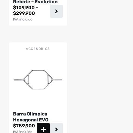
Rebote – Evolution
en
$
109,900
-
la
Rango
$
299,900
página
de
IVA incluido
precios:
de
desde
producto
$109,900
hasta
$299,900
ACCESORIOS
Barra Olímpica
Hexagonal EVO
$
789,900
IVA incluido