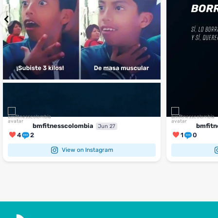
bmfitnesscolombia
bmfitn
Jun 27
4
2
1
0
View on Instagram