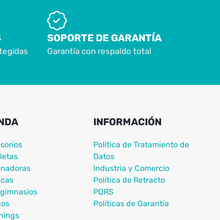
S
SOPORTE DE GARANTÍA
tegidas
Garantía con respaldo total
NDA
INFORMACIÓN
sorios
Política de Tratamiento de
letas
Datos
nadoras
Industria y Comercio
icas
Política de Retracto
igimnasios
PQRS
cos
Políticas de Garantía
nings