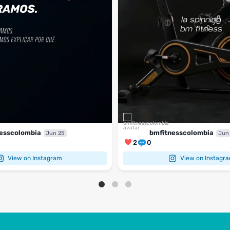
esscolombia
bmfitnesscolombia
Jun 25
Jun
2
0
View on Instagram
View on Instagr