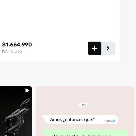
$
1,664,990
IVA incluido
...
inning
🚩 Red flag es que te digan que no al
4
1