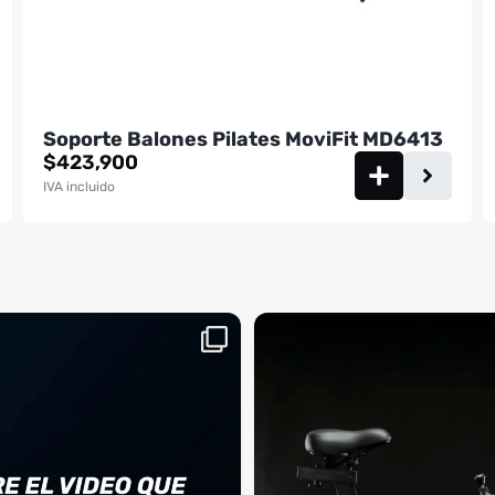
Soporte Balones Pilates MoviFit MD6413
$
423,900
IVA incluido
aquí, es el momento
¡Deja las excusas a un lado! 🚫🚴 La Sp
...
BM
2
0