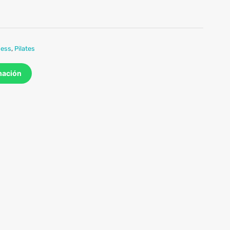
ness
,
Pilates
mación