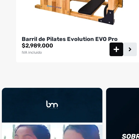
Barril de Pilates Evolution EVO Pro
$
2,989,000
IVA incluido
¡Sustos que dan gusto! 😂💪
Si llegaste hasta 
...
perfecto
...
¿Te ha pasado?
1
0
4
2