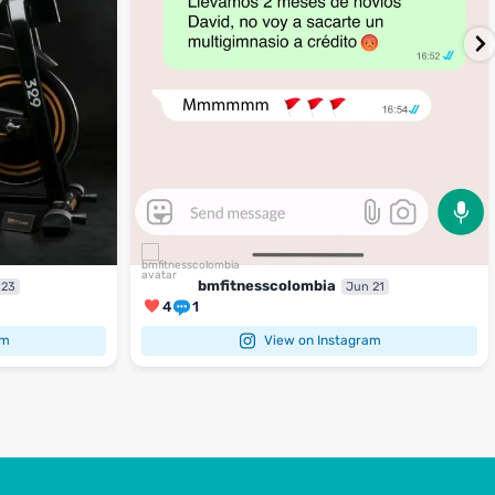
bmfitnesscolombia
 23
Jun 21
4
1
am
View on Instagram