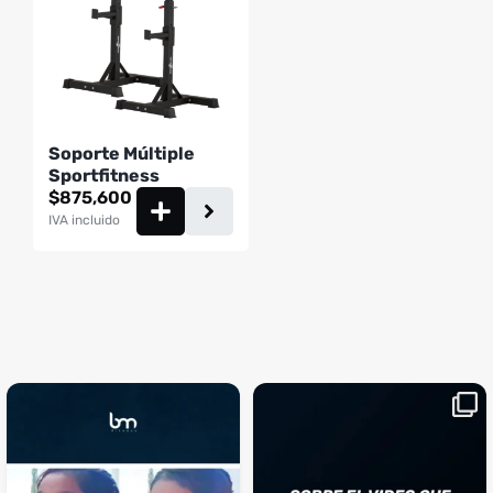
Soporte Múltiple
Sportfitness
$
875,600
IVA incluido
¡Sustos que dan gusto! 😂💪
Si llegaste hasta aquí, es el
...
momento perfecto
...
¿Te ha pasado?
1
0
4
2