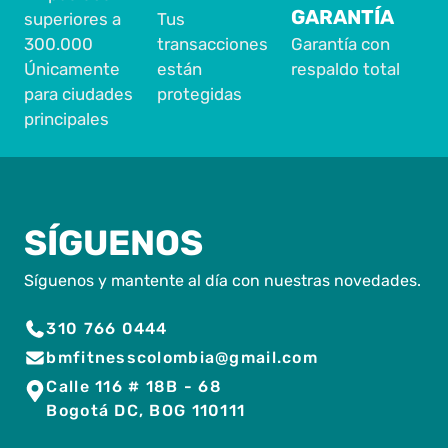
GARANTÍA
superiores a
Tus
300.000
transacciones
Garantía con
Únicamente
están
respaldo total
para ciudades
protegidas
principales
SÍGUENOS
Síguenos y mantente al día con nuestras novedades.
310 766 0444
bmfitnesscolombia@gmail.com
Calle 116 # 18B - 68
Bogotá DC, BOG 110111