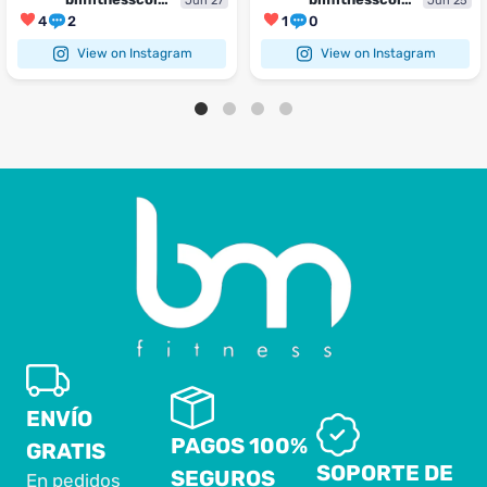
Jun 27
Jun 25
4
2
1
0
View on Instagram
View on Instagram
ENVÍO
PAGOS 100%
GRATIS
SOPORTE DE
SEGUROS
En pedidos