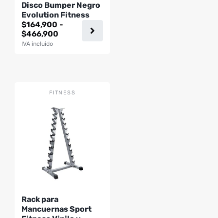
Disco Bumper Negro
elegir
Evolution Fitness
en
$
164,900
-
la
Rango
$
466,900
página
de
IVA incluido
precios:
de
desde
producto
$164,900
hasta
$466,900
FITNESS
Rack para
Mancuernas Sport