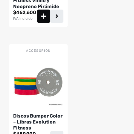
Fitness Vinilo y
Neopreno Pirámide
$
462,600
IVA incluido
Este
ACCESORIOS
producto
tiene
múltiples
variantes.
Las
opciones
se
pueden
Discos Bumper Color
elegir
– Libras Evolution
en
Fitness
la
$
489,900