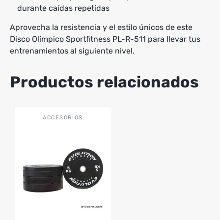
durante caídas repetidas
Aprovecha la resistencia y el estilo únicos de este
Disco Olímpico Sportfitness PL-R-511 para llevar tus
entrenamientos al siguiente nivel.
Productos relacionados
Este
ACCESORIOS
producto
tiene
múltiples
variantes.
Las
opciones
se
pueden