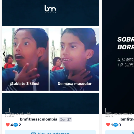
...
perfecto
...
¿Te ha pasado?
1
0
4
2
bmfitnesscolombia
bmfitn
Jun 27
4
2
1
0
View on Instagram