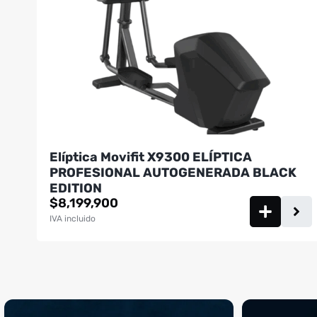
Elíptica Movifit X9300 ELÍPTICA
PROFESIONAL AUTOGENERADA BLACK
EDITION
$
8,199,900
IVA incluido
¡Sustos que dan gusto! 😂💪
Si llegaste hasta 