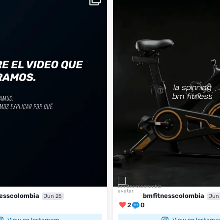
...
BM
2
0
esscolombia
bmfitnesscolombia
Jun 25
Jun
2
0
View on Instagram
View on Instagr