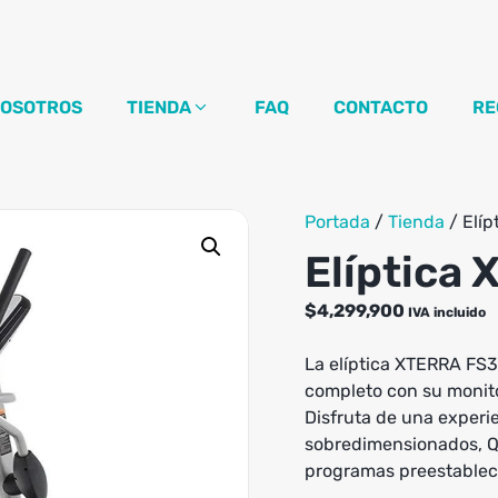
OSOTROS
TIENDA
FAQ
CONTACTO
RE
Portada
/
Tienda
/
Elíp
Elíptica 
$
4,299,900
IVA incluido
La elíptica XTERRA FS
completo con su monito
Disfruta de una experie
sobredimensionados, Q-
programas preestablecid