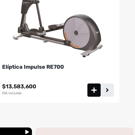
Elíptica Impulse RE700
$
13,583,600
IVA incluido
...
inning
🚩 Red flag es que te digan que no al