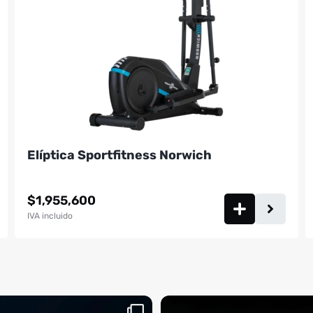
Elíptica Sportfitness Norwich
$
1,955,600
IVA incluido
aquí, es el momento
¡Deja las excusas a un lado! 🚫🚴 La Sp