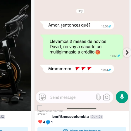
4
1
bmfitnesscolombia
 23
Jun 21
4
1
am
View on Instagram