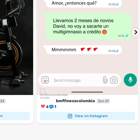
bmfitnesscolombia
 23
Jun 21
4
1
am
View on Instagram