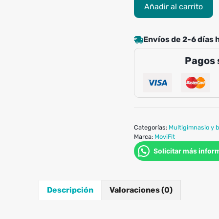
Estación
Añadir al carrito
de
Fuerza
MOV-
Envíos de 2-6 días 
6250
Pagos 
(E6250)
MULTIESTACIÓN
MULTI-
POWER
SELECTORIZADO
MOVIFIT
Categorías:
Multigimnasio y 
cantidad
Marca:
MoviFit
Solicitar más infor
Descripción
Valoraciones (0)