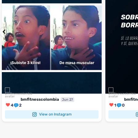
bmfitnesscolombia
bmfitn
Jun 27
4
2
1
0
View on Instagram