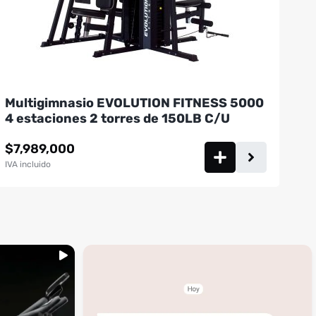
Multigimnasio EVOLUTION FITNESS 5000
4 estaciones 2 torres de 150LB C/U
$
7,989,000
IVA incluido
...
inning
🚩 Red flag es que te digan que no al
4
1