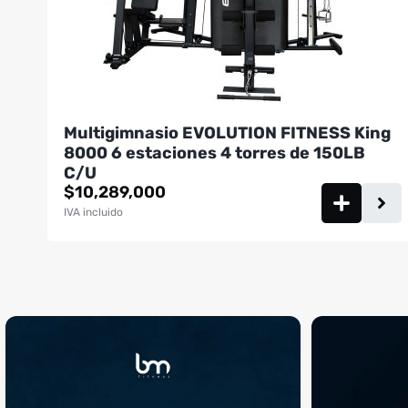
Multigimnasio EVOLUTION FITNESS King
8000 6 estaciones 4 torres de 150LB
C/U
$
10,289,000
IVA incluido
¡Sustos que dan gusto! 😂💪
Si llegaste hasta 
...
perfecto
...
¿Te ha pasado?
1
0
4
2