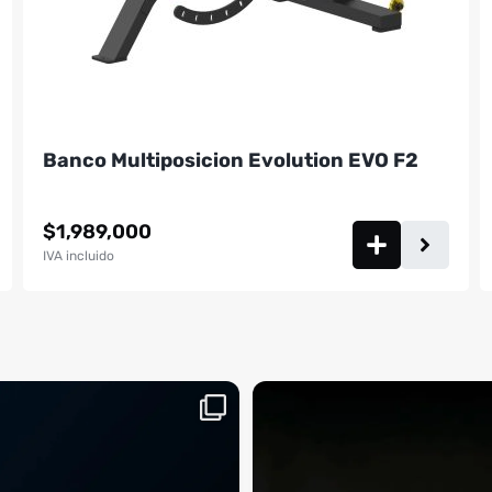
Banco Multiposicion Evolution EVO F2
$
1,989,000
IVA incluido
aquí, es el momento
¡Deja las excusas a un lado! 🚫🚴 La Sp
...
BM
2
0