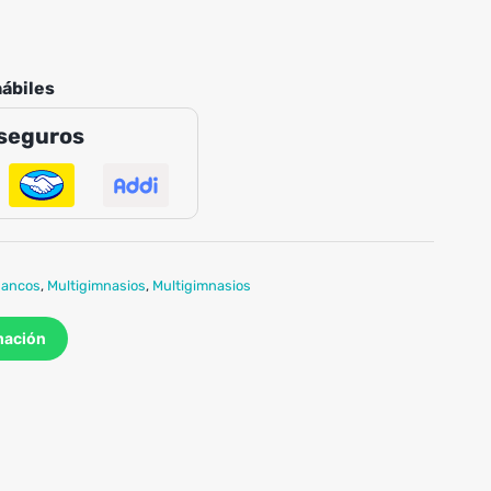
hábiles
seguros
bancos
,
Multigimnasios
,
Multigimnasios
mación