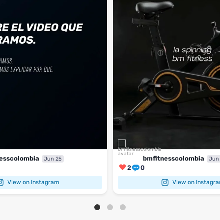
esscolombia
bmfitnesscolombia
Jun 25
Jun
2
0
View on Instagram
View on Instagr