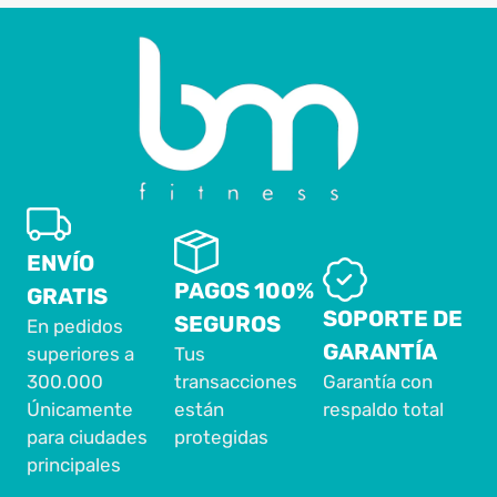
ENVÍO
PAGOS 100%
GRATIS
SOPORTE DE
SEGUROS
En pedidos
GARANTÍA
superiores a
Tus
300.000
transacciones
Garantía con
Únicamente
están
respaldo total
para ciudades
protegidas
principales