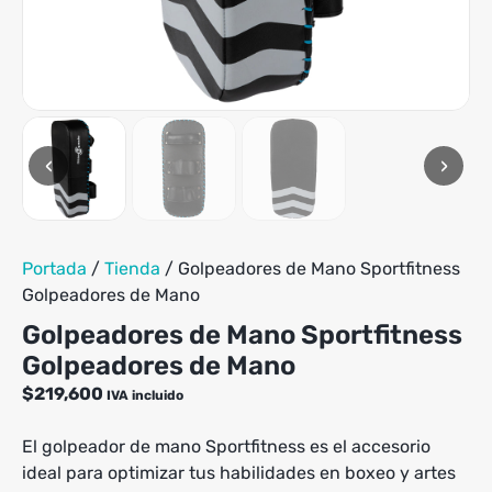
múltiples
$365,900
variantes.
Las
opciones
se
pueden
elegir
‹
›
en
la
página
de
producto
Portada
/
Tienda
/
Golpeadores de Mano Sportfitness
Golpeadores de Mano
Golpeadores de Mano Sportfitness
Golpeadores de Mano
$
219,600
IVA incluido
El golpeador de mano Sportfitness es el accesorio
ideal para optimizar tus habilidades en boxeo y artes