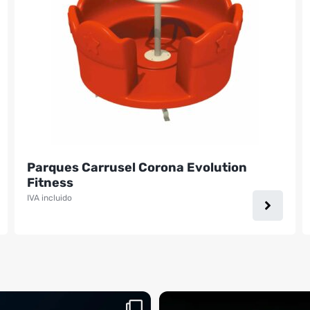
Parques Carrusel Corona Evolution
Fitness
IVA incluido
aquí, es el momento
¡Deja las excusas a un lado! 🚫🚴 La Sp