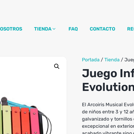
OSOTROS
TIENDA
FAQ
CONTACTO
RE
Portada
/
Tienda
/
Jueg
Juego Inf
Evolutio
El Arcoiris Musical Evol
de niños entre 3 y 12 
galvanizado y tornillos
excepcional en exterior
acabado vibrante sino 