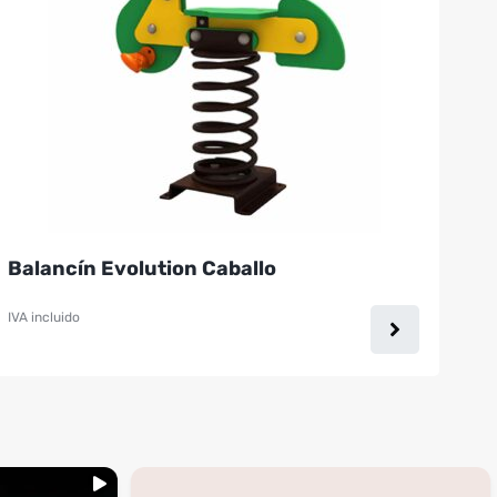
Balancín Evolution Caballo
IVA incluido
...
inning
🚩 Red flag es que te digan que no al