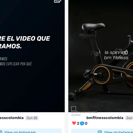
...
BM
2
0
esscolombia
bmfitnesscolombia
Jun 25
Jun
2
0
View on Instagram
View on Instagr