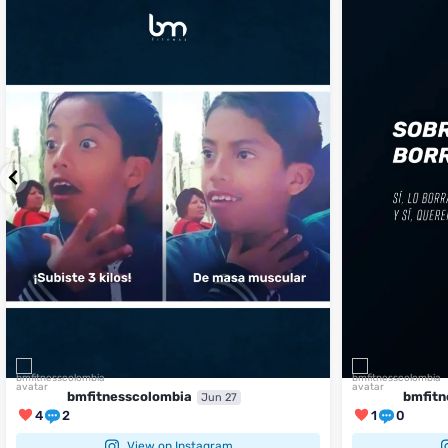
...
perfecto
...
¿Te ha pasado?
1
0
4
2
bmfitnesscolombia
bmfitn
Jun 27
4
2
1
0
View on Instagram