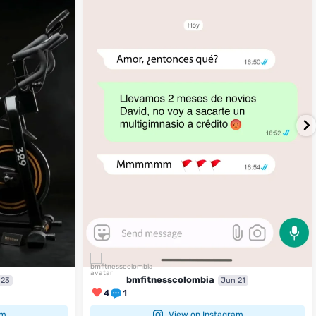
4
1
bmfitnesscolombia
 23
Jun 21
4
1
am
View on Instagram