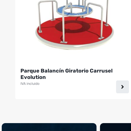
Parque Balancín Giratorio Carrusel
Evolution
IVA incluido
¡Sustos que dan gusto! 😂💪
Si llegaste hasta 