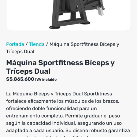
tiene
hasta
múltiples
$439,900
variantes.
Las
opciones
se
pueden
Portada
/
Tienda
/
Máquina Sportfitness Bíceps y
elegir
Tríceps Dual
en
la
Máquina Sportfitness Bíceps y
página
Tríceps Dual
de
$
5,865,600
producto
IVA incluido
La Máquina Bíceps y Tríceps Dual Sportfitness
fortalece eficazmente los músculos de los brazos,
ofreciendo doble funcionalidad para un
entrenamiento completo. Permite graduar el peso
según la capacidad individual, asegurando un uso
adaptado a cada usuario. Su diseño robusto garantiza