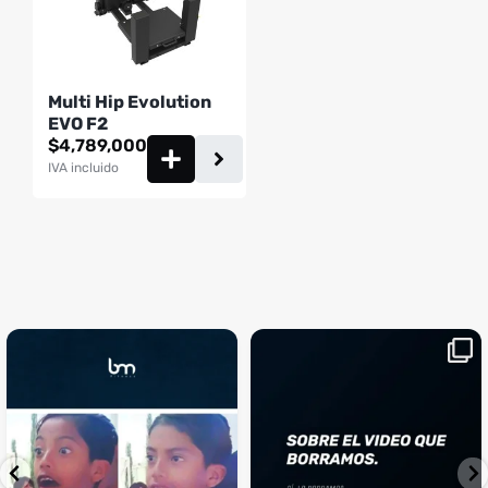
Multi Hip Evolution
EVO F2
$
4,789,000
IVA incluido
¡Sustos que dan gusto! 😂💪
Si llegaste hasta aquí, es el
...
momento perfecto
...
¿Te ha pasado?
1
0
4
2