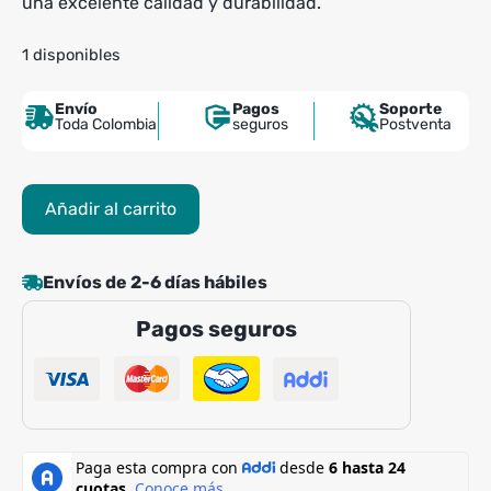
una excelente calidad y durabilidad.
1 disponibles
Envío
Pagos
Soporte
Toda Colombia
seguros
Postventa
Máquina
Añadir al carrito
Sportfitness
Bíceps
y
Envíos de 2-6 días hábiles
Tríceps
Pagos seguros
Dual
cantidad