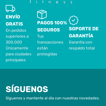
ENVÍO
PAGOS 100%
GRATIS
SOPORTE DE
SEGUROS
En pedidos
GARANTÍA
superiores a
Tus
300.000
transacciones
Garantía con
Únicamente
están
respaldo total
para ciudades
protegidas
principales
SÍGUENOS
Síguenos y mantente al día con nuestras novedades.