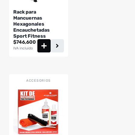
Rack para
Mancuernas
Hexagonales
Encauchetadas
Sport Fitness
$
746,600
IVA incluido
ACCESORIOS