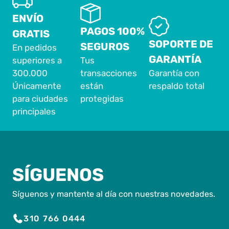
ENVÍO
PAGOS 100%
GRATIS
SOPORTE DE
SEGUROS
En pedidos
GARANTÍA
superiores a
Tus
300.000
transacciones
Garantía con
Únicamente
están
respaldo total
para ciudades
protegidas
principales
SÍGUENOS
Síguenos y mantente al día con nuestras novedades.
310 766 0444