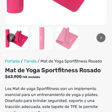
variantes.
Las
opciones
se
pueden
elegir
en
‹
›
la
página
de
producto
Portada
/
Tienda
/
Mat de Yoga Sportfitness Rosado
Mat de Yoga Sportfitness Rosado
$
63,900
IVA incluido
Los Mat de yoga Sportfitness son un implemento
esencial para un entrenamiento de yoga y pilates.
Diseñado para brindar seguridad, soporte y una
tracción adecuada, este tapete de TPE te permite