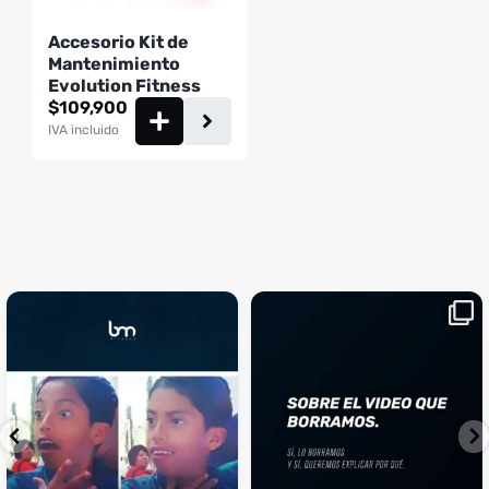
Accesorio Kit de
Mantenimiento
Evolution Fitness
$
109,900
IVA incluido
¡Sustos que dan gusto! 😂💪
Si llegaste hasta aquí, es el
...
momento perfecto
...
¿Te ha pasado?
1
0
4
2