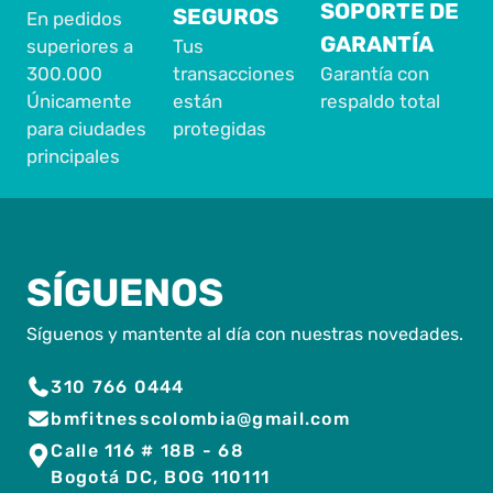
SOPORTE DE
SEGUROS
En pedidos
GARANTÍA
superiores a
Tus
300.000
transacciones
Garantía con
Únicamente
están
respaldo total
para ciudades
protegidas
principales
SÍGUENOS
Síguenos y mantente al día con nuestras novedades.
310 766 0444
bmfitnesscolombia@gmail.com
Calle 116 # 18B - 68
Bogotá DC, BOG 110111