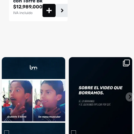
con Torre Bk
$
12,989,000
IVA incluido
¡Sustos que dan gusto! 😂💪
Si llegaste hasta aquí, es el
...
momento perfecto
...
¿Te ha pasado?
1
0
4
2