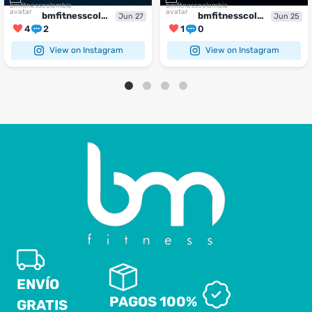
bmfitnesscolombia
bmfitnesscolombia
Jun 27
Jun 25
4
2
1
0
View on Instagram
View on Instagram
ENVÍO
PAGOS 100%
GRATIS