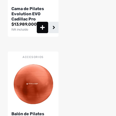
Cama de Pilates
Evolution EVO
Cadillac Pro
$
13,989,000
IVA incluido
Este
ACCESORIOS
producto
tiene
múltiples
variantes.
Las
opciones
se
pueden
Balón de Pilates
elegir