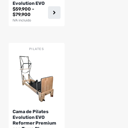
Evolution EVO
en
$
59,900
-
la
Rango
$
79,900
página
de
IVA incluido
precios:
de
desde
producto
$59,900
hasta
$79,900
PILATES
Cama de Pilates
Evolution EVO
Reformer Premium