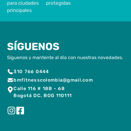
para ciudades
protegidas
principales
SÍGUENOS
Síguenos y mantente al día con nuestras novedades.
310 766 0444
bmfitnesscolombia@gmail.com
Calle 116 # 18B - 68
Bogotá DC, BOG 110111