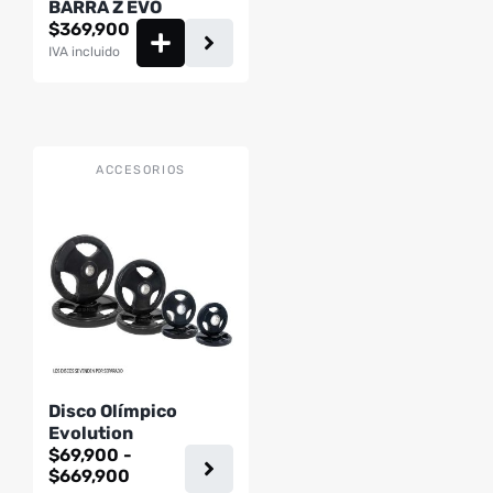
BARRA Z EVO
$
369,900
IVA incluido
Este
ACCESORIOS
producto
tiene
múltiples
variantes.
Las
opciones
se
pueden
Disco Olímpico
elegir
Evolution
en
$
69,900
-
la
Rango
$
669,900
página