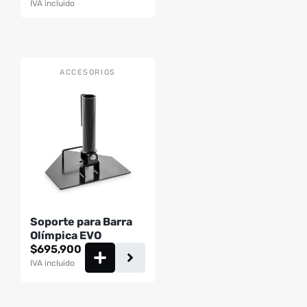
de
IVA incluido
precios:
de
desde
producto
$69,900
hasta
$669,900
ACCESORIOS
Soporte para Barra
Olímpica EVO
$
695,900
IVA incluido