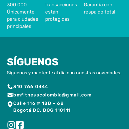
300.000
transacciones
Garantía con
Únicamente
están
respaldo total
para ciudades
protegidas
principales
SÍGUENOS
Síguenos y mantente al día con nuestras novedades.
310 766 0444
bmfitnesscolombia@gmail.com
Calle 116 # 18B - 68
Bogotá DC, BOG 110111