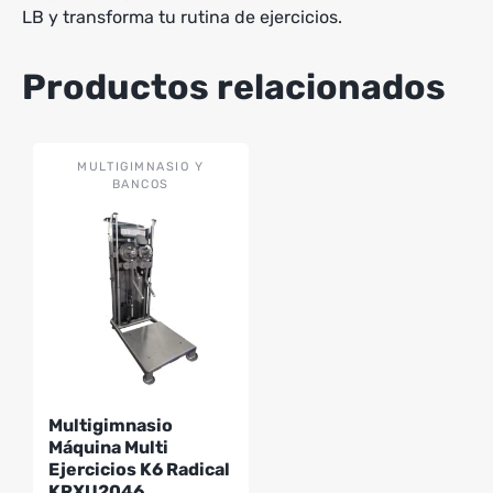
LB y transforma tu rutina de ejercicios.
Productos relacionados
MULTIGIMNASIO Y
BANCOS
Multigimnasio
Máquina Multi
Ejercicios K6 Radical
KRXU2046