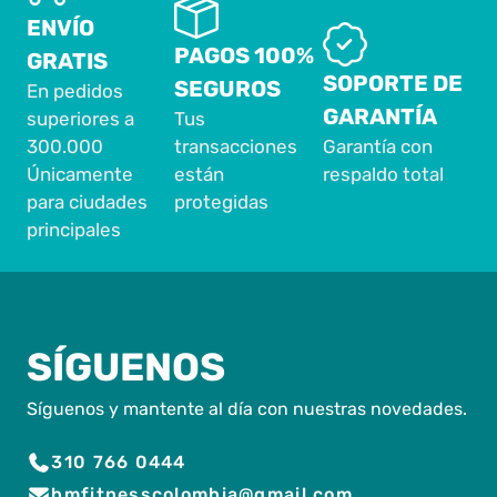
ENVÍO
PAGOS 100%
GRATIS
SOPORTE DE
SEGUROS
En pedidos
GARANTÍA
superiores a
Tus
300.000
transacciones
Garantía con
Únicamente
están
respaldo total
para ciudades
protegidas
principales
SÍGUENOS
Síguenos y mantente al día con nuestras novedades.
310 766 0444
bmfitnesscolombia@gmail.com