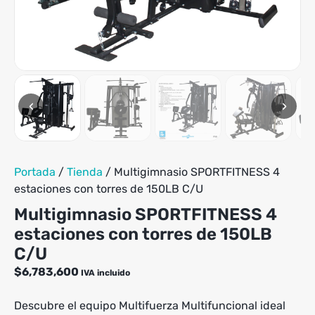
tiene
hast
múltiples
$1,24
variantes.
Las
opciones
se
pueden
‹
›
elegir
en
la
página
de
Portada
/
Tienda
/
Multigimnasio SPORTFITNESS 4
producto
estaciones con torres de 150LB C/U
Multigimnasio SPORTFITNESS 4
estaciones con torres de 150LB
C/U
$
6,783,600
IVA incluido
Descubre el equipo Multifuerza Multifuncional ideal