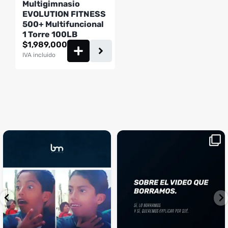
Multigimnasio
EVOLUTION FITNESS
500+ Multifuncional
1 Torre 100LB
$
1,989,000
IVA incluido
¡Sustos que dan gusto! 😂💪
Si llegaste hasta aquí, es el
...
momento perfecto
...
¿Te ha pasado?
1
0
4
2