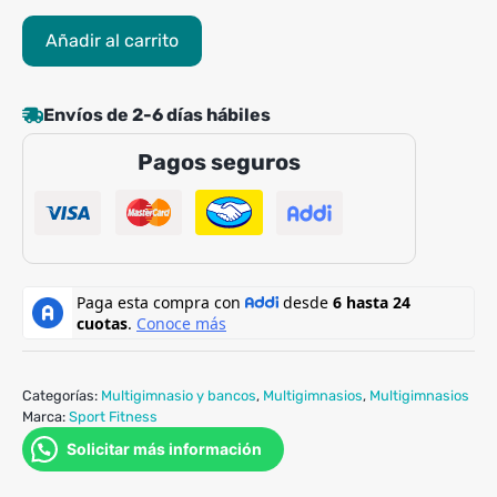
Multigimnasio
Añadir al carrito
SPORTFITNESS
4
estaciones
Envíos de 2-6 días hábiles
con
Pagos seguros
torres
de
150LB
C/U
cantidad
Categorías:
Multigimnasio y bancos
,
Multigimnasios
,
Multigimnasios
Marca:
Sport Fitness
Solicitar más información