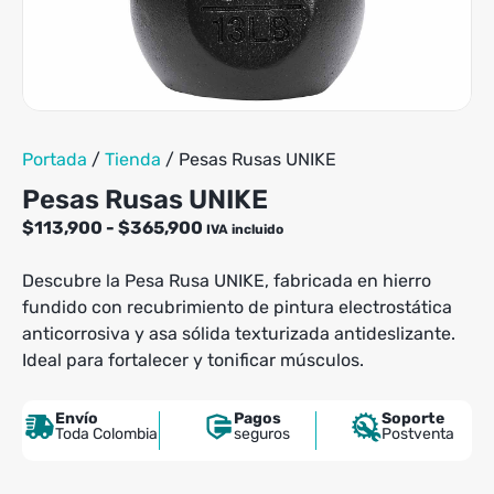
variantes.
Las
opciones
se
pueden
elegir
en
Portada
/
Tienda
/
Pesas Rusas UNIKE
la
página
Pesas Rusas UNIKE
de
Rango
$
113,900
-
$
365,900
IVA incluido
producto
de
precios:
Descubre la Pesa Rusa UNIKE, fabricada en hierro
desde
fundido con recubrimiento de pintura electrostática
$113,900
anticorrosiva y asa sólida texturizada antideslizante.
hasta
Ideal para fortalecer y tonificar músculos.
$365,900
Envío
Pagos
Soporte
Toda Colombia
seguros
Postventa