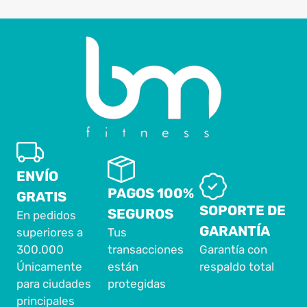
ENVÍO
PAGOS 100%
GRATIS
SOPORTE DE
SEGUROS
En pedidos
GARANTÍA
superiores a
Tus
300.000
transacciones
Garantía con
Únicamente
están
respaldo total
para ciudades
protegidas
principales