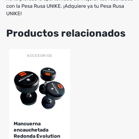
con la Pesa Rusa UNIKE. ¡Adquiere ya tu Pesa Rusa
UNIKE!
Productos relacionados
Este
ACCESORIOS
producto
tiene
múltiples
variantes.
Las
opciones
se
pueden
Mancuerna
elegir
encauchetada
en
Redonda Evolution
la