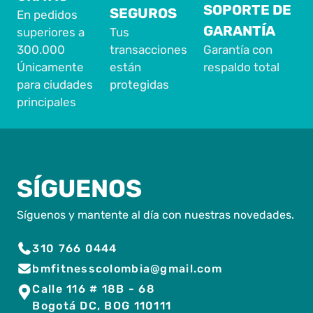
SOPORTE DE
SEGUROS
En pedidos
GARANTÍA
superiores a
Tus
300.000
transacciones
Garantía con
Únicamente
están
respaldo total
para ciudades
protegidas
principales
SÍGUENOS
Síguenos y mantente al día con nuestras novedades.
310 766 0444
bmfitnesscolombia@gmail.com
Calle 116 # 18B - 68
Bogotá DC, BOG 110111