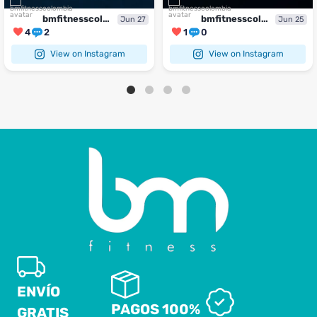
bmfitnesscolombia
bmfitnesscolombia
Jun 27
Jun 25
4
2
1
0
View on Instagram
View on Instagram
ENVÍO
PAGOS 100%
GRATIS