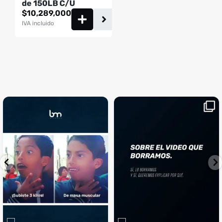
de 150LB C/U
$
10,289,000
IVA incluido
¡Sustos que dan gusto! 😂💪
Si llegaste hasta aquí, es el
...
momento perfecto
...
¿Te ha pasado?
1
0
4
2