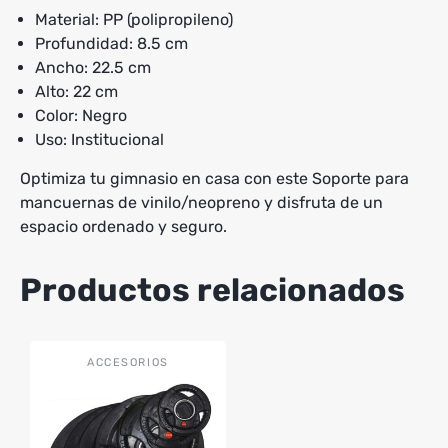
Material: PP (polipropileno)
Profundidad: 8.5 cm
Ancho: 22.5 cm
Alto: 22 cm
Color: Negro
Uso: Institucional
Optimiza tu gimnasio en casa con este Soporte para
mancuernas de vinilo/neopreno y disfruta de un
espacio ordenado y seguro.
Productos relacionados
Este
ACCESORIOS
producto
tiene
múltiples