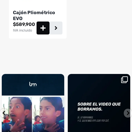
Cajón Pliométrico
EVO
$
589,900
IVA incluido
¡Sustos que dan gusto! 😂💪
Si llegaste hasta aquí, es el
...
momento perfecto
...
¿Te ha pasado?
1
0
4
2