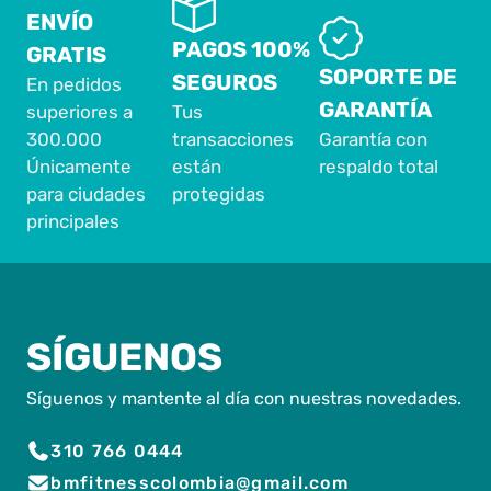
ENVÍO
PAGOS 100%
GRATIS
SOPORTE DE
SEGUROS
En pedidos
GARANTÍA
superiores a
Tus
300.000
transacciones
Garantía con
Únicamente
están
respaldo total
para ciudades
protegidas
principales
SÍGUENOS
Síguenos y mantente al día con nuestras novedades.
310 766 0444
bmfitnesscolombia@gmail.com