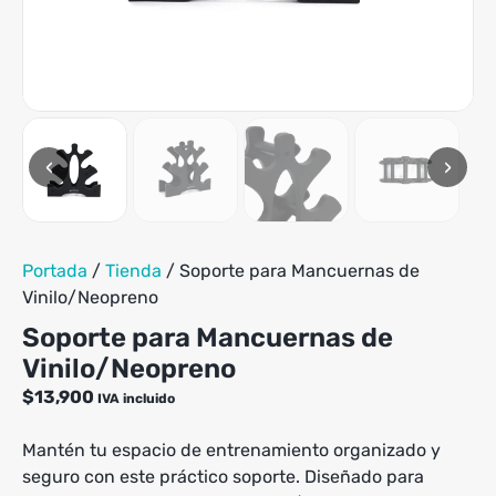
variantes.
Las
opciones
se
pueden
elegir
en
‹
›
la
página
de
producto
Portada
/
Tienda
/
Soporte para Mancuernas de
Vinilo/Neopreno
Soporte para Mancuernas de
Vinilo/Neopreno
$
13,900
IVA incluido
Mantén tu espacio de entrenamiento organizado y
seguro con este práctico soporte. Diseñado para