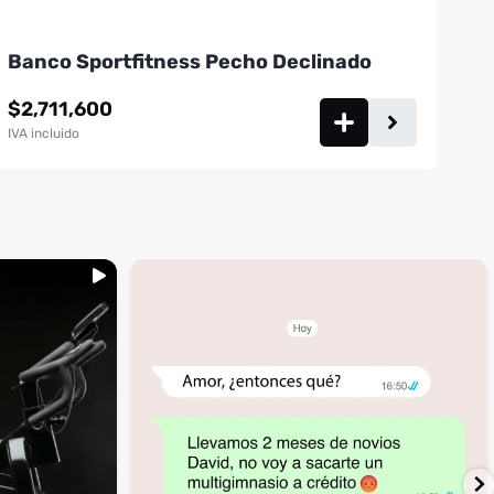
Banco Sportfitness Pecho Declinado
$
2,711,600
IVA incluido
...
inning
🚩 Red flag es que te digan que no al
4
1