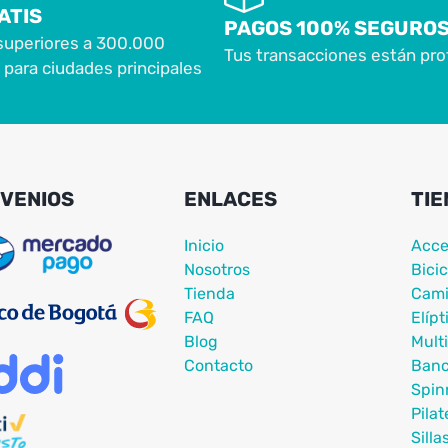
ATIS
PAGOS 100% SEGURO
superiores a 300.000
Tus transacciones están pro
para ciudades principales
VENIOS
ENLACES
TIE
Inicio
Acce
Nosotros
Bicic
Tienda
Cami
FAQ
Elípt
Blog
Mult
Contacto
Ban
Spin
Pilat
Silla