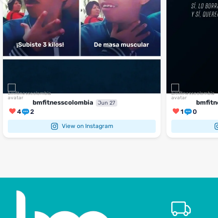
bmfitnesscolombia
bmfitn
Jun 27
4
2
1
0
View on Instagram