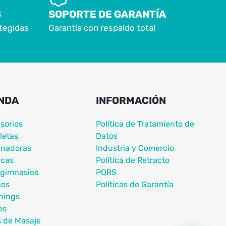
S
SOPORTE DE GARANTÍA
tegidas
Garantía con respaldo total
NDA
INFORMACIÓN
sorios
Política de Tratamiento de
letas
Datos
nadoras
Industria y Comercio
icas
Política de Retracto
igimnasios
PQRS
cos
Políticas de Garantía
nings
es
s de Masaje