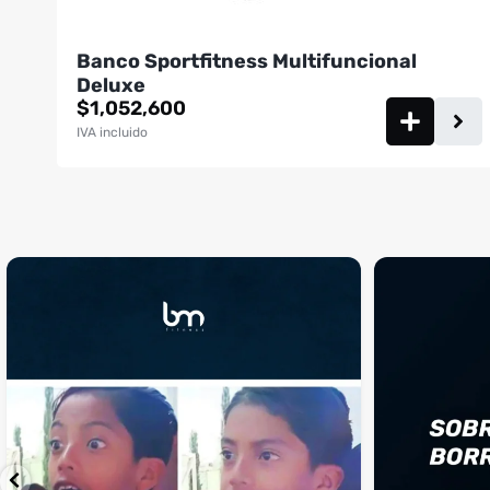
Banco Sportfitness Multifuncional
Deluxe
$
1,052,600
IVA incluido
¡Sustos que dan gusto! 😂💪
Si llegaste hasta 
...
perfecto
...
¿Te ha pasado?
1
0
4
2