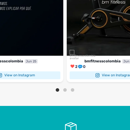
esscolombia
bmfitnesscolombia
Jun 25
Jun
2
0
View on Instagram
View on Instagr