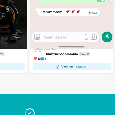
bmfitnesscolombia
 23
Jun 21
4
1
am
View on Instagram