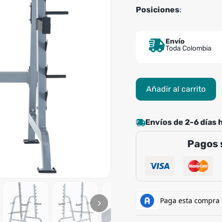
Posiciones
:
Envío
Toda Colombia
Soporte
Añadir al carrito
para
Sentadilla
cantidad
Envíos de 2-6 días 
Pagos 
›