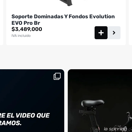
Soporte Dominadas Y Fondos Evolution
EVO Pro Br
$
3,489,000
IVA incluido
aquí, es el momento
¡Deja las excusas a un lado! 🚫🚴 La Sp
...
BM
2
0