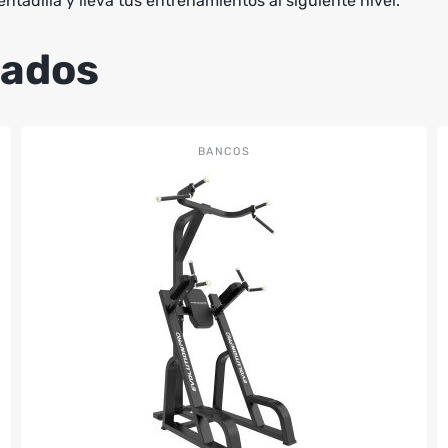
tadilla y lleva tus entrenamientos al siguiente nivel.
nados
BANCOS