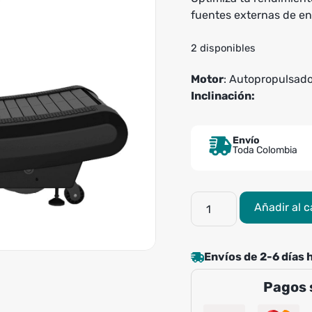
fuentes externas de en
2 disponibles
Motor
: Autopropulsad
Inclinación:
Envío
Toda Colombia
Trotadora
Añadir al c
Curva
EVO
Predator
Envíos de 2-6 días 
S18
Evolution
Pagos 
Fitness