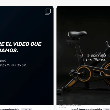
aquí, es el momento
¡Deja las excusas a un lado! 🚫🚴 La Sp
...
BM
2
0
esscolombia
bmfitnesscolombia
Jun 25
Jun