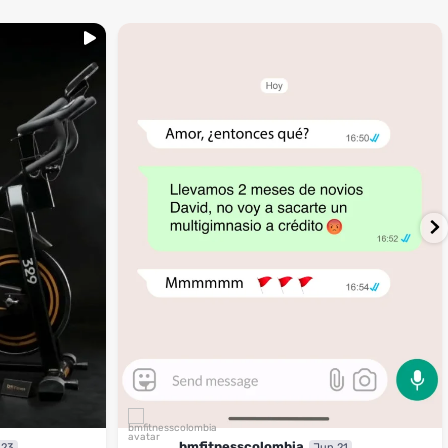
...
inning
🚩 Red flag es que te digan que no al
4
1
bmfitnesscolombia
 23
Jun 21