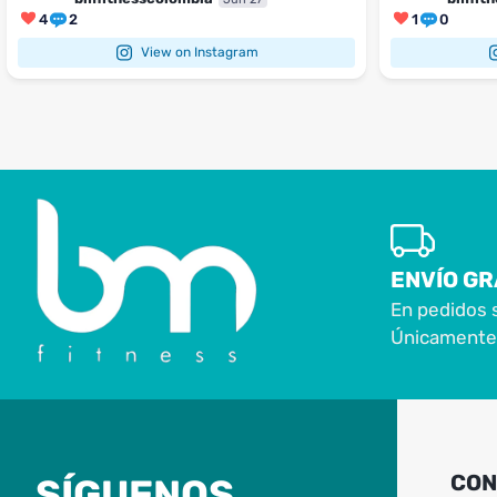
4
2
1
0
View on Instagram
ENVÍO GR
En pedidos 
Únicamente 
CON
SÍGUENOS