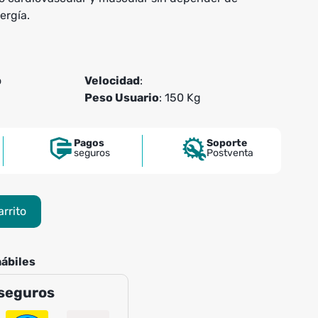
ergía.
o
Velocidad
:
Peso Usuario
: 150 Kg
Pagos
Soporte
seguros
Postventa
arrito
hábiles
seguros