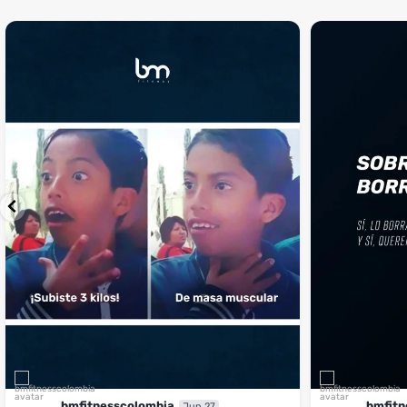
¡Sustos que dan gusto! 😂💪
Si llegaste hasta 
...
perfecto
...
¿Te ha pasado?
1
0
4
2
bmfitnesscolombia
bmfitn
Jun 27