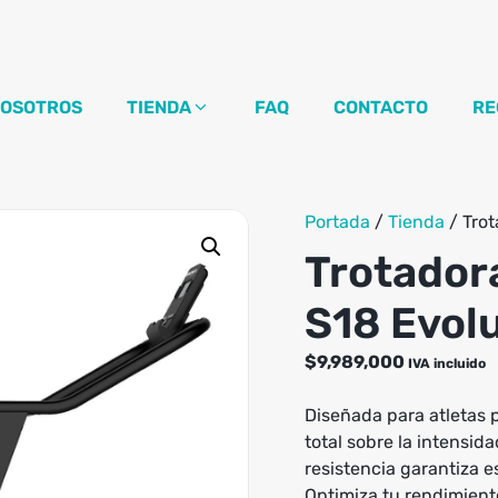
OSOTROS
TIENDA
FAQ
CONTACTO
RE
Portada
/
Tienda
/
Trot
Trotador
S18 Evolu
$
9,989,000
IVA incluido
Diseñada para atletas p
total sobre la intensid
resistencia garantiza 
Optimiza tu rendimient