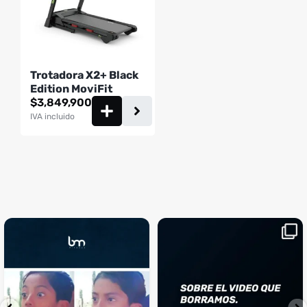
Trotadora X2+ Black
Edition MoviFit
$
3,849,900
IVA incluido
¡Sustos que dan gusto! 😂💪
Si llegaste hasta aquí, es el
...
momento perfecto
...
¿Te ha pasado?
1
0
4
2