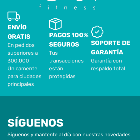
ENVÍO
PAGOS 100%
GRATIS
SOPORTE DE
SEGUROS
En pedidos
GARANTÍA
superiores a
Tus
300.000
transacciones
Garantía con
Únicamente
están
respaldo total
para ciudades
protegidas
principales
SÍGUENOS
Síguenos y mantente al día con nuestras novedades.