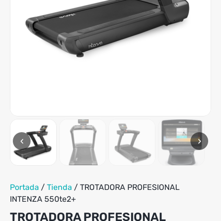
variantes.
Las
opciones
se
pueden
elegir
en
la
página
de
producto
‹
›
Portada
/
Tienda
/
TROTADORA PROFESIONAL
INTENZA 550te2+
TROTADORA PROFESIONAL