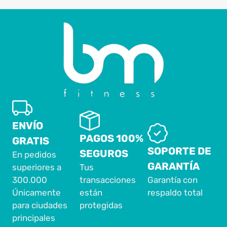
ENVÍO
PAGOS 100%
GRATIS
SOPORTE DE
SEGUROS
En pedidos
GARANTÍA
superiores a
Tus
300.000
transacciones
Garantía con
Únicamente
están
respaldo total
para ciudades
protegidas
principales