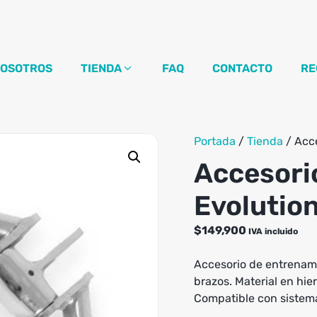
OSOTROS
TIENDA
FAQ
CONTACTO
RE
Portada
/
Tienda
/
Acce
Accesori
Evolution
$
149,900
IVA incluido
Accesorio de entrenami
brazos. Material en hi
Compatible con sistema