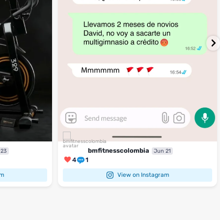
bmfitnesscolombia
 23
Jun 21
4
1
am
View on Instagram