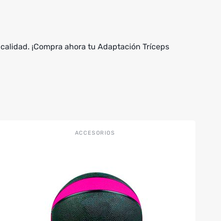
 calidad. ¡Compra ahora tu Adaptación Tríceps
Este
ACCESORIOS
producto
tiene
múltiples
variantes.
Las
opciones
se