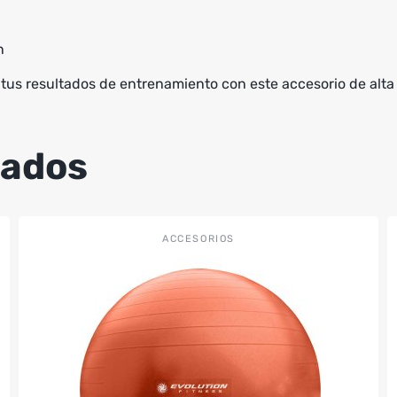
n
us resultados de entrenamiento con este accesorio de alta
nados
Este
ACCESORIOS
producto
tiene
múltiples
variantes.
Las
opciones
se