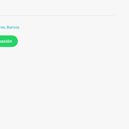
res
,
Bancos
mación