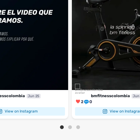
esscolombia
bmfitnesscolombia
Jun 25
Jun
2
0
View on Instagram
View on Instagr