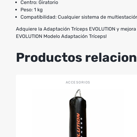
Centro: Giratorio
Peso: 1 kg
Compatibilidad: Cualquier sistema de multiestació
Adquiere la Adaptación Tríceps EVOLUTION y mejora t
EVOLUTION Modelo Adaptación Tríceps!
Productos relacio
Este
ACCESORIOS
producto
tiene
múltiples
variantes.
Las
opciones
se