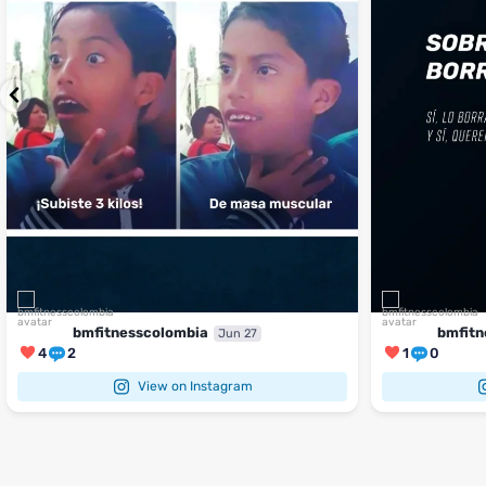
bmfitnesscolombia
bmfitn
Jun 27
4
2
1
0
View on Instagram