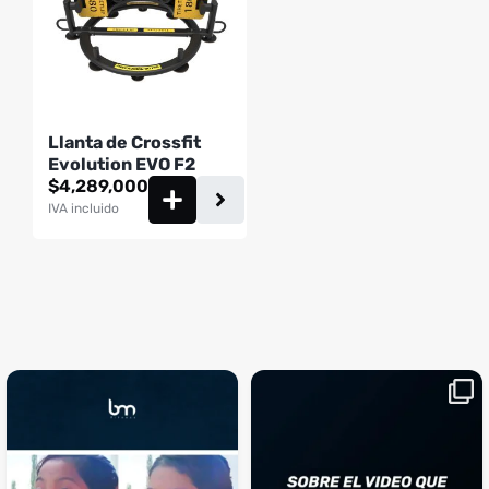
Llanta de Crossfit
Evolution EVO F2
$
4,289,000
IVA incluido
¡Sustos que dan gusto! 😂💪
Si llegaste hasta aquí, es el
...
momento perfecto
...
¿Te ha pasado?
1
0
4
2