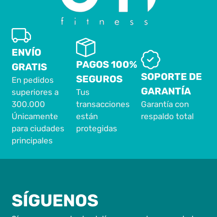
ENVÍO
PAGOS 100%
GRATIS
SOPORTE DE
SEGUROS
En pedidos
GARANTÍA
superiores a
Tus
300.000
transacciones
Garantía con
Únicamente
están
respaldo total
para ciudades
protegidas
principales
SÍGUENOS