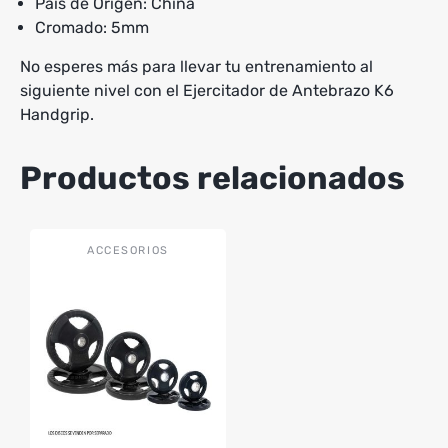
País de Origen: China
Cromado: 5mm
No esperes más para llevar tu entrenamiento al
siguiente nivel con el Ejercitador de Antebrazo K6
Handgrip.
Productos relacionados
Este
ACCESORIOS
producto
tiene
múltiples
variantes.
Las
opciones
se
pueden