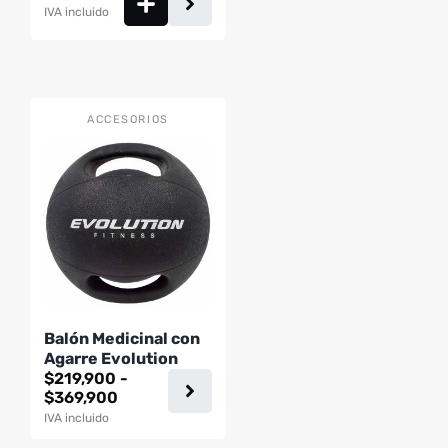
IVA incluido
Este
ACCESORIOS
producto
tiene
múltiples
variantes.
Las
opciones
se
pueden
Balón Medicinal con
elegir
Agarre Evolution
en
$
219,900
-
la
Rango
$
369,900
página
de
IVA incluido
precios:
de