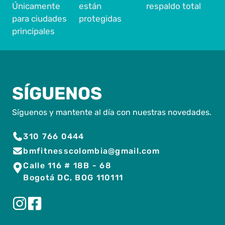
Únicamente
están
respaldo total
para ciudades
protegidas
principales
SÍGUENOS
Síguenos y mantente al día con nuestras novedades.
310 766 0444
bmfitnesscolombia@gmail.com
Calle 116 # 18B - 68
Bogotá DC, BOG 110111