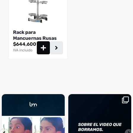
Rack para
Mancuernas Rusas
$
644,600
IVA incluido
¡Sustos que dan gusto! 😂💪
Si llegaste hasta aquí, es el
...
momento perfecto
...
¿Te ha pasado?
1
0
4
2