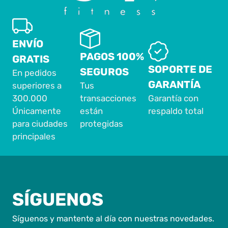
ENVÍO
PAGOS 100%
GRATIS
SOPORTE DE
SEGUROS
En pedidos
GARANTÍA
superiores a
Tus
300.000
transacciones
Garantía con
Únicamente
están
respaldo total
para ciudades
protegidas
principales
SÍGUENOS
Síguenos y mantente al día con nuestras novedades.